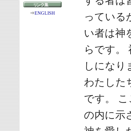
する者は
⇒
ENGLISH
っている
い者は神
らです。
しになり
わたした
です。 
の内に示