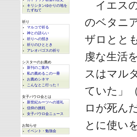
イエスの
キリシタンゆかりの地を
たずねて
のベタニ
祈り
マルコで祈る
神との語らい
ザロとと
祈りへの招き
祈りのひととき
アレオパゴスの祈り
虔な生活
シスターのお薦め
新刊のご案内
スはマル
私の薦めるこの一冊
お薦めシネマ
こんなとこ行った！
ていた」（
女子パウロ会とは
新世紀ルーツへの巡礼
ロが死ん
信仰の挑戦
女子パウロ会ニュース
とに使い
お知らせ
イベント・勉強会