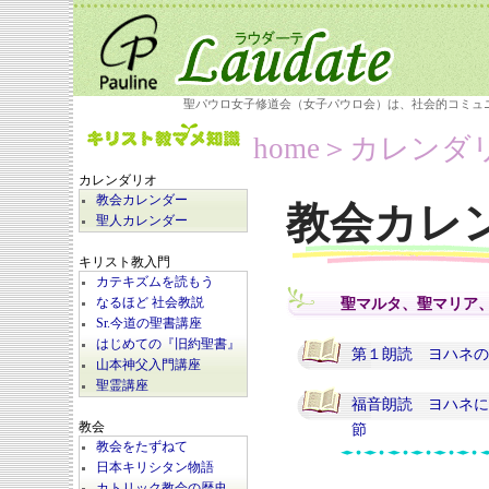
聖パウロ女子修道会（女子パウロ会）は、社会的コミュ
home
＞カレンダ
カレンダリオ
教会カレンダー
教会カレ
聖人カレンダー
キリスト教入門
カテキズムを読もう
聖マルタ、聖マリア
なるほど 社会教説
Sr.今道の聖書講座
はじめての『旧約聖書』
第１朗読 ヨハネの手
山本神父入門講座
聖霊講座
福音朗読 ヨハネによ
教会
節
教会をたずねて
日本キリシタン物語
カトリック教会の歴史