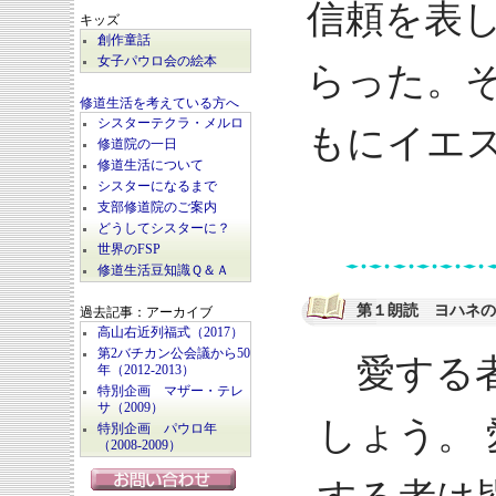
信頼を表
キッズ
創作童話
女子パウロ会の絵本
らった。
修道生活を考えている方へ
シスターテクラ・メルロ
もにイエ
修道院の一日
修道生活について
シスターになるまで
支部修道院のご案内
どうしてシスターに？
世界のFSP
修道生活豆知識Ｑ＆Ａ
第１朗読 ヨハネの手
過去記事：アーカイブ
高山右近列福式（2017）
第2バチカン公会議から50
愛する者
年（2012-2013）
特別企画 マザー・テレ
サ（2009）
しょう。
特別企画 パウロ年
（2008-2009）