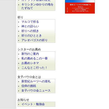
キリシタンゆかりの地を
たずねて
祈り
マルコで祈る
神との語らい
祈りへの招き
祈りのひととき
アレオパゴスの祈り
シスターのお薦め
新刊のご案内
私の薦めるこの一冊
お薦めシネマ
こんなとこ行った！
女子パウロ会とは
新世紀ルーツへの巡礼
信仰の挑戦
女子パウロ会ニュース
お知らせ
イベント・勉強会