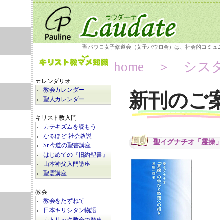
聖パウロ女子修道会（女子パウロ会）は、社会的コミュ
home
＞ シスタ
カレンダリオ
教会カレンダー
新刊のご
聖人カレンダー
キリスト教入門
カテキズムを読もう
なるほど 社会教説
聖イグナチオ「霊操
Sr.今道の聖書講座
はじめての『旧約聖書』
山本神父入門講座
聖霊講座
教会
教会をたずねて
日本キリシタン物語
カトリック教会の歴史