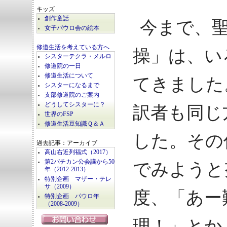
キッズ
創作童話
今まで、
女子パウロ会の絵本
修道生活を考えている方へ
操」は、い
シスターテクラ・メルロ
修道院の一日
修道生活について
てきました
シスターになるまで
支部修道院のご案内
どうしてシスターに？
訳者も同じ
世界のFSP
修道生活豆知識Ｑ＆Ａ
した。その
過去記事：アーカイブ
高山右近列福式（2017）
第2バチカン公会議から50
でみようと
年（2012-2013）
特別企画 マザー・テレ
サ（2009）
度、「あー
特別企画 パウロ年
（2008-2009）
理！」とか