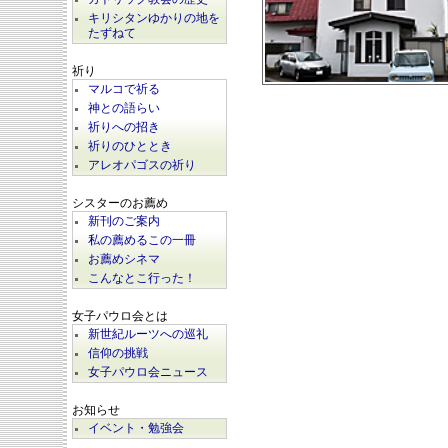
キリシタンゆかりの地を
たずねて
祈り
マルコで祈る
神との語らい
祈りへの招き
祈りのひととき
アレオパゴスの祈り
シスターのお薦め
新刊のご案内
私の薦めるこの一冊
お薦めシネマ
こんなとこ行った！
女子パウロ会とは
新世紀ルーツへの巡礼
信仰の挑戦
女子パウロ会ニュース
お知らせ
イベント・勉強会