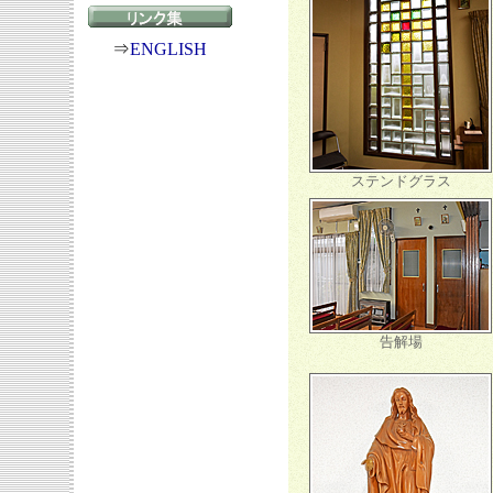
⇒
ENGLISH
ステンドグラス
告解場