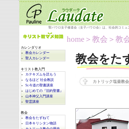
聖パウロ女子修道会（女子パウロ会）は、社会的コミュ
home
＞教会＞
教
カレンダリオ
教会カレンダー
教会をた
聖人カレンダー
キリスト教入門
カテキズムを読もう
なるほど 社会教説
カトリック塩釜教会
Sr.今道の聖書講座
はじめての『旧約聖書』
山本神父入門講座
聖霊講座
教会
教会をたずねて
日本キリシタン物語
カトリック教会の歴史