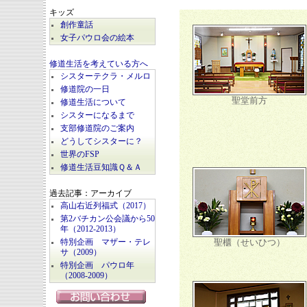
キッズ
創作童話
女子パウロ会の絵本
修道生活を考えている方へ
シスターテクラ・メルロ
修道院の一日
聖堂前方
修道生活について
シスターになるまで
支部修道院のご案内
どうしてシスターに？
世界のFSP
修道生活豆知識Ｑ＆Ａ
過去記事：アーカイブ
高山右近列福式（2017）
第2バチカン公会議から50
年（2012-2013）
聖櫃（せいひつ）
特別企画 マザー・テレ
サ（2009）
特別企画 パウロ年
（2008-2009）