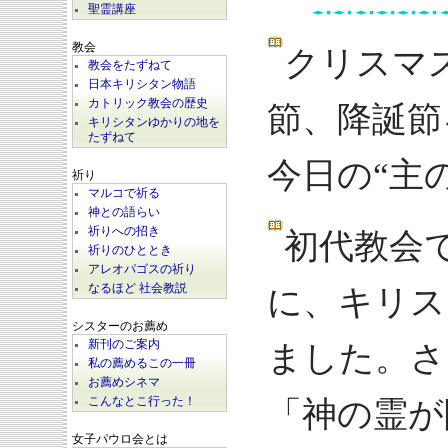
聖霊講座
教会
クリスマ
教会をたずねて
日本キリシタン物語
カトリック教会の歴史
節、降誕節
キリシタンゆかりの地を
たずねて
今日の“主
祈り
マルコで祈る
神との語らい
祈りへの招き
初代教会
祈りのひととき
アレオパゴスの祈り
なるほど 社会教説
に、キリス
シスターのお薦め
新刊のご案内
ました。さ
私の薦めるこの一冊
お薦めシネマ
こんなとこ行った！
「神の霊が
女子パウロ会とは