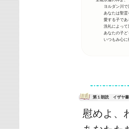
ヨルダン川で洗
あなたは聖霊
愛する子である
洗礼によって新
あなたの子ども
いつもみ心に従
第１朗読 イザヤ書 
慰めよ、