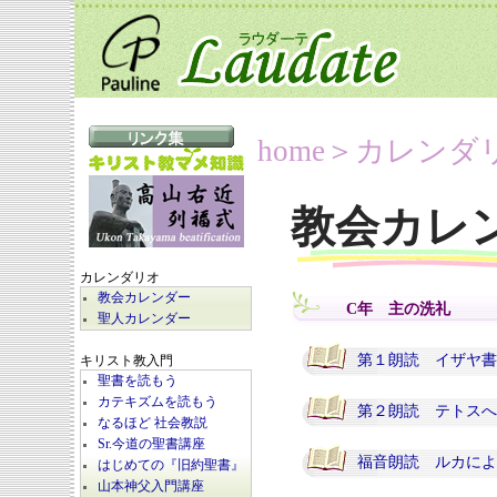
home
＞カレンダ
教会カレ
カレンダリオ
教会カレンダー
C年 主の洗礼
聖人カレンダー
第１朗読 イザヤ書 
キリスト教入門
聖書を読もう
カテキズムを読もう
第２朗読 テトスへの
なるほど 社会教説
Sr.今道の聖書講座
福音朗読 ルカによる
はじめての『旧約聖書』
山本神父入門講座