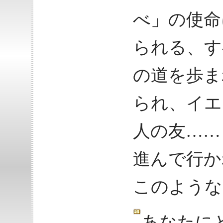
べ」の使命
られる、す
の道を歩ま
られ、イエ
人の友……
進んで行か
このような
あなたに