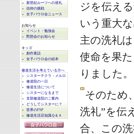
新世紀ルーツへの巡礼
ジを伝える
信仰の挑戦
女子パウロ会ニュース
いう重大な
お知らせ
イベント・勉強会
主の洗礼は
黙想会のお知らせ
キッズ
使命を果た
創作童話
女子パウロ会の絵本
りました。
修道生活を考えている方へ
シスターテクラ・メルロ
修道院の一日
修道生活について
そのため
シスターになるまで
支部修道院のご案内
どうしてシスターに？
洗礼”を伝
世界のFSP
修道生活豆知識Ｑ＆Ａ
合、この洗