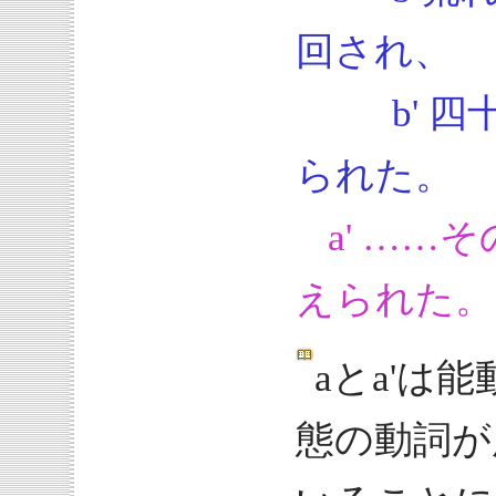
回され、
b' 
られた。
a' …
えられた。
aとa'は
態の動詞が