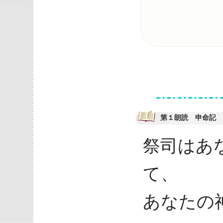
第１朗読 申命記 2
祭司はあ
て、
あなたの