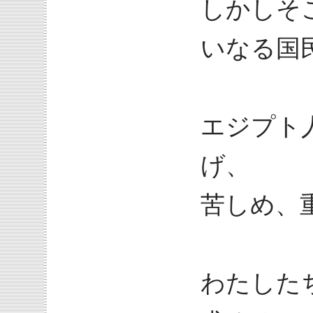
しかしそ
いなる国
エジプト
げ、
苦しめ、
わたした