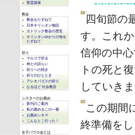
聖霊講座
教会
四旬節の
教会をたずねて
日本キリシタン物語
カトリック教会の歴史
す。これか
キリシタンゆかりの地を
たずねて
信仰の中心
祈り
マルコで祈る
神との語らい
トの死と復
祈りへの招き
祈りのひととき
アレオパゴスの祈り
していきま
なるほど 社会教説
シスターのお薦め
新刊のご案内
この期間
私の薦めるこの一冊
お薦めシネマ
こんなとこ行った！
終準備をし
女子パウロ会とは