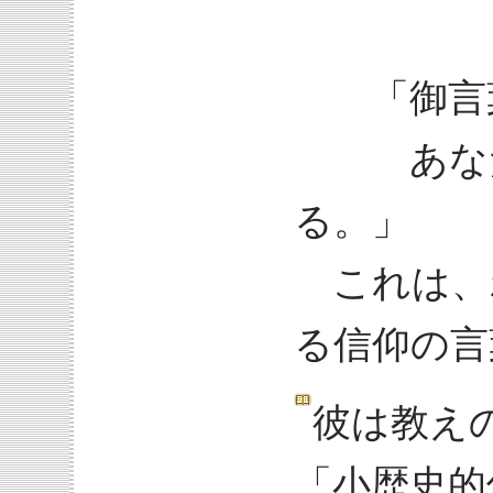
「御言葉
あなたの
る。」
これは、
る信仰の言
彼は教え
「小歴史的