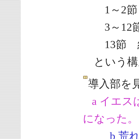
1～2節
3～12
13節 
という構
導入部を
a イエ
になった。
b 荒