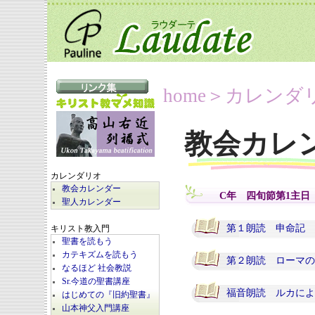
home
＞カレンダ
教会カレ
カレンダリオ
教会カレンダー
C年 四旬節第1主日
聖人カレンダー
第１朗読 申命記 2
キリスト教入門
聖書を読もう
カテキズムを読もう
第２朗読 ローマの信
なるほど 社会教説
Sr.今道の聖書講座
福音朗読 ルカによ
はじめての『旧約聖書』
山本神父入門講座