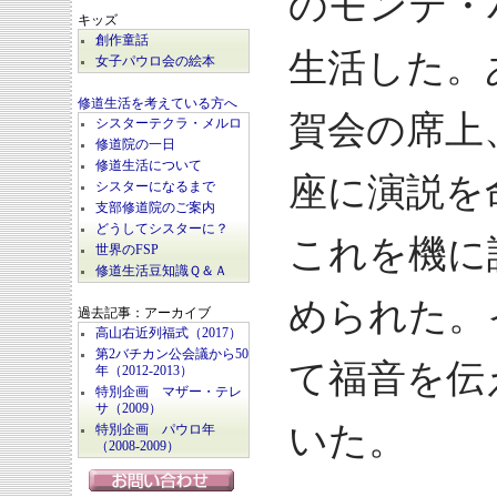
のモンテ・
キッズ
創作童話
生活した。
女子パウロ会の絵本
修道生活を考えている方へ
賀会の席上
シスターテクラ・メルロ
修道院の一日
修道生活について
座に演説を
シスターになるまで
支部修道院のご案内
どうしてシスターに？
これを機に
世界のFSP
修道生活豆知識Ｑ＆Ａ
められた。
過去記事：アーカイブ
高山右近列福式（2017）
第2バチカン公会議から50
て福音を伝
年（2012-2013）
特別企画 マザー・テレ
サ（2009）
いた。
特別企画 パウロ年
（2008-2009）