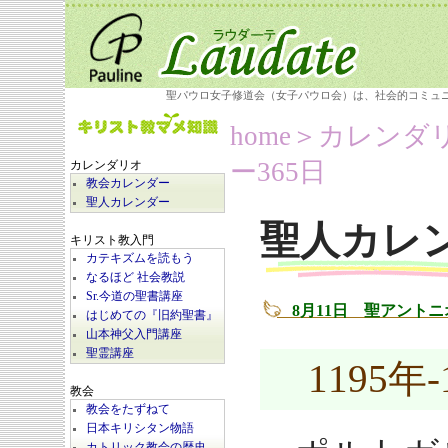
聖パウロ女子修道会（女子パウロ会）は、社会的コミュ
home
＞カレンダ
ー365日
カレンダリオ
教会カレンダー
聖人カレンダー
聖人カレ
キリスト教入門
カテキズムを読もう
なるほど 社会教説
Sr.今道の聖書講座
8月11日 聖アント
はじめての『旧約聖書』
山本神父入門講座
聖霊講座
1195年-
教会
教会をたずねて
日本キリシタン物語
カトリック教会の歴史