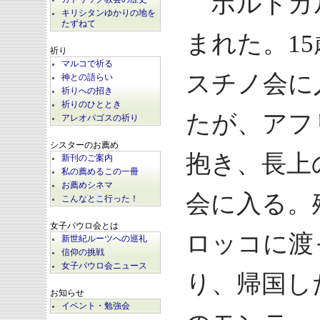
ポルトガ
キリシタンゆかりの地を
たずねて
まれた。1
祈り
マルコで祈る
スチノ会に
神との語らい
祈りへの招き
祈りのひととき
たが、アフ
アレオパゴスの祈り
シスターのお薦め
抱き、長上
新刊のご案内
私の薦めるこの一冊
お薦めシネマ
会に入る。
こんなとこ行った！
女子パウロ会とは
ロッコに渡
新世紀ルーツへの巡礼
信仰の挑戦
女子パウロ会ニュース
り、帰国し
お知らせ
イベント・勉強会