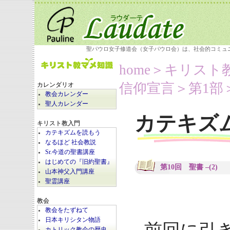
聖パウロ女子修道会（女子パウロ会）は、社会的コミュ
home
＞キリスト
信仰宣言＞第1部＞第
カレンダリオ
教会カレンダー
聖人カレンダー
カテキズ
キリスト教入門
カテキズムを読もう
なるほど 社会教説
Sr.今道の聖書講座
はじめての『旧約聖書』
第10回 聖書 –(2)
山本神父入門講座
聖霊講座
教会
教会をたずねて
日本キリシタン物語
カトリック教会の歴史