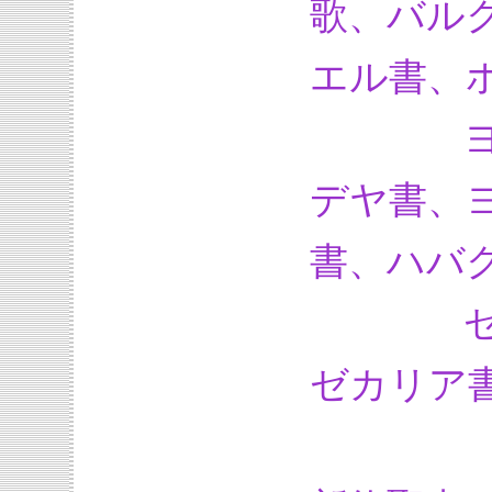
歌、バル
エル書、
ヨエル
デヤ書、
書、ハバ
ゼファ
ゼカリア