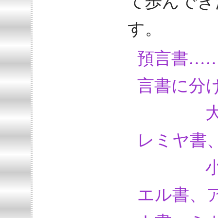
て歩んでき
す。
預言書…
言書に分
大預言
レミヤ書
小預言
エル書、