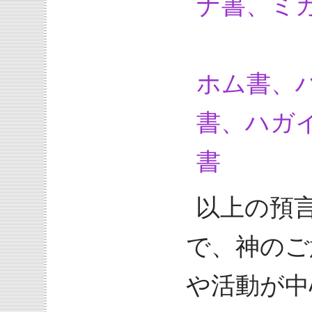
ナ書、ミ
ホム書、
書、ハガ
書
以上の預
で、神のご
や活動が中