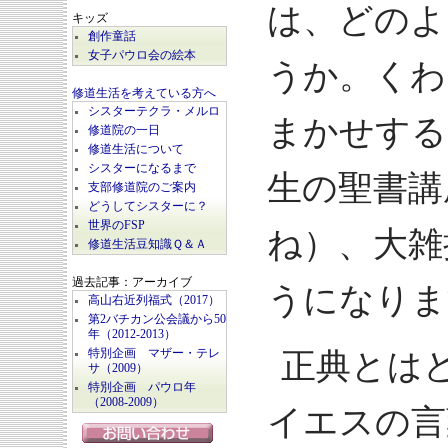
は、どのよ
キッズ
創作童話
女子パウロ会の絵本
うか。くわ
修道生活を考えている方へ
シスターテクラ・メルロ
まかせする
修道院の一日
修道生活について
シスターになるまで
生の聖書講
支部修道院のご案内
どうしてシスターに？
世界のFSP
ね）、大雑
修道生活豆知識Ｑ＆Ａ
過去記事：アーカイブ
うになりま
高山右近列福式（2017）
第2バチカン公会議から50
年（2012-2013）
特別企画 マザー・テレ
正典とは
サ（2009）
特別企画 パウロ年
（2008-2009）
イエスの言