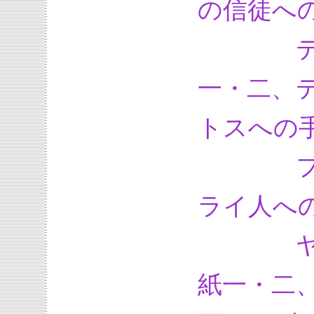
の信徒へ
テサロ
一・二、
トスへの
フィレ
ライ人へ
ヤコブ
紙一・二