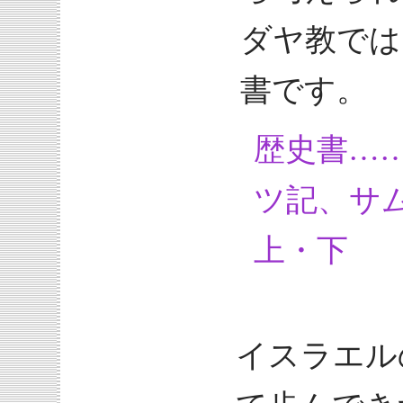
ダヤ教では
書です。
歴史書…
ツ記、サ
上・下
イスラエル