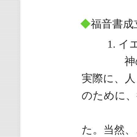
◆
福音書成
1. イ
神の子
実際に、人
のために、
話され
た。当然、