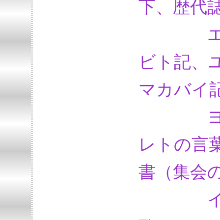
下、歴代
エズラ
ビト記、
マカバイ
ヨブ記
レトの言
書（集会
イザヤ