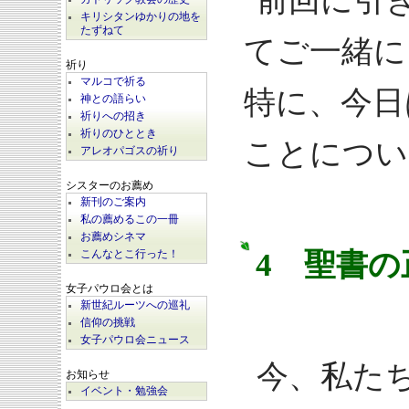
前回に引
キリシタンゆかりの地を
たずねて
てご一緒に
祈り
マルコで祈る
特に、今日
神との語らい
祈りへの招き
祈りのひととき
ことについ
アレオパゴスの祈り
シスターのお薦め
新刊のご案内
私の薦めるこの一冊
お薦めシネマ
4 聖書の
こんなとこ行った！
女子パウロ会とは
新世紀ルーツへの巡礼
信仰の挑戦
女子パウロ会ニュース
今、私た
お知らせ
イベント・勉強会