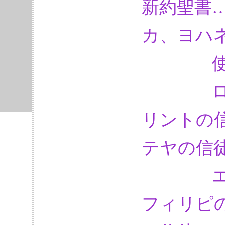
新約聖書
カ、ヨハ
使徒
ローマ
リントの
テヤの信
エフェ
フィリピ