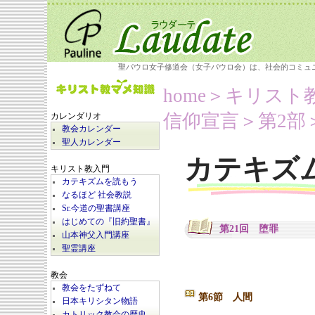
聖パウロ女子修道会（女子パウロ会）は、社会的コミュ
home
＞キリスト
信仰宣言＞第2部
カレンダリオ
教会カレンダー
聖人カレンダー
カテキズ
キリスト教入門
カテキズムを読もう
なるほど 社会教説
Sr.今道の聖書講座
はじめての『旧約聖書』
第21回 堕罪
山本神父入門講座
聖霊講座
教会
教会をたずねて
第6節 人間
日本キリシタン物語
カトリック教会の歴史