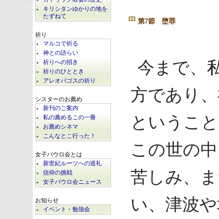
キリシタンゆかりの地を
たずねて
第7節 堕罪
祈り
マルコで祈る
神との語らい
今まで、
祈りへの招き
祈りのひととき
アレオパゴスの祈り
方であり、
シスターのお薦め
新刊のご案内
ということ
私の薦めるこの一冊
お薦めシネマ
こんなとこ行った！
この世の中
女子パウロ会とは
新世紀ルーツへの巡礼
苦しみ、ま
信仰の挑戦
女子パウロ会ニュース
い、津波や
お知らせ
イベント・勉強会