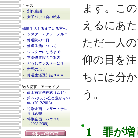
ます。この
キッズ
創作童話
女子パウロ会の絵本
えるにあた
修道生活を考えている方へ
シスターテクラ・メルロ
ただ一人の
修道院の一日
修道生活について
シスターになるまで
仰の目を注
支部修道院のご案内
どうしてシスターに？
世界のFSP
ちには分か
修道生活豆知識Ｑ＆Ａ
過去記事：アーカイブ
う。
高山右近列福式（2017）
第2バチカン公会議から50
年（2012-2013）
特別企画 マザー・テレ
サ（2009）
特別企画 パウロ年
（2008-2009）
1 罪が