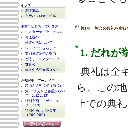
キッズ
創作童話
女子パウロ会の絵本
修道生活を考えている方へ
第1項 教会の典礼を挙行
シスターテクラ・メルロ
修道院の一日
修道生活について
シスターになるまで
1. だれ
支部修道院のご案内
どうしてシスターに？
世界のFSP
典礼は全
修道生活豆知識Ｑ＆Ａ
過去記事：アーカイブ
ら、この地
高山右近列福式（2017）
第2バチカン公会議から50
年（2012-2013）
上での典礼
特別企画 マザー・テレ
サ（2009）
特別企画 パウロ年
（2008-2009）