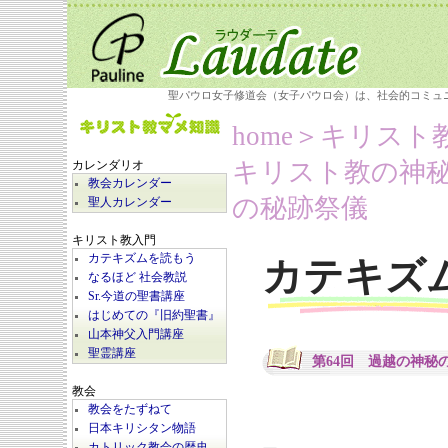
聖パウロ女子修道会（女子パウロ会）は、社会的コミュ
home
＞キリスト
キリスト教の神秘
カレンダリオ
教会カレンダー
の秘跡祭儀
聖人カレンダー
キリスト教入門
カテキズムを読もう
カテキズ
なるほど 社会教説
Sr.今道の聖書講座
はじめての『旧約聖書』
山本神父入門講座
聖霊講座
第64回 過越の神秘
教会
教会をたずねて
日本キリシタン物語
カトリック教会の歴史