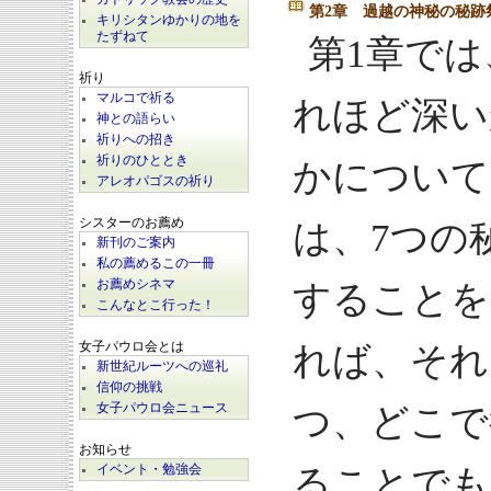
第2章 過越の神秘の秘跡
キリシタンゆかりの地を
たずねて
第1章で
祈り
マルコで祈る
れほど深い
神との語らい
祈りへの招き
祈りのひととき
かについて
アレオパゴスの祈り
シスターのお薦め
は、7つの
新刊のご案内
私の薦めるこの一冊
お薦めシネマ
することを
こんなとこ行った！
女子パウロ会とは
れば、それ
新世紀ルーツへの巡礼
信仰の挑戦
女子パウロ会ニュース
つ、どこで
お知らせ
イベント・勉強会
ることでも