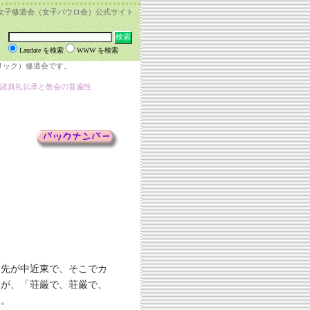
女子修道会（女子パウロ会）公式サイト
Laudate を検索
WWW を検索
リック）修道会です。
 諸典礼伝承と教会の普遍性
た先が中近東で、そこでカ
すが、「荘厳で、荘厳で、
た。