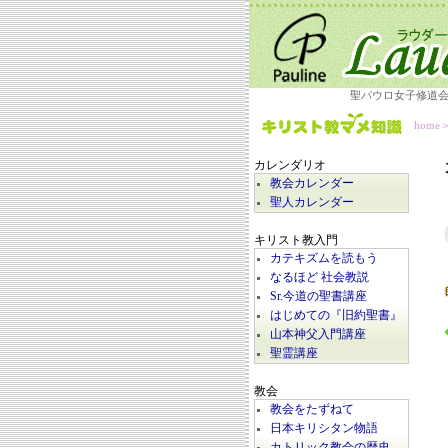
聖パウロ女子修道
home
カレンダリオ
教会カレンダー
聖人カレンダー
キリスト教入門
カテキズムを読もう
なるほど 社会教説
Sr.今道の聖書講座
はじめての『旧約聖書』
山本神父入門講座
聖霊講座
教会
教会をたずねて
日本キリシタン物語
カトリック教会の歴史