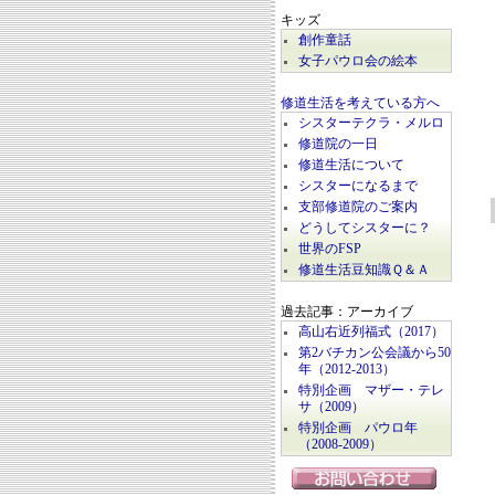
キッズ
創作童話
女子パウロ会の絵本
修道生活を考えている方へ
シスターテクラ・メルロ
修道院の一日
修道生活について
シスターになるまで
支部修道院のご案内
どうしてシスターに？
世界のFSP
修道生活豆知識Ｑ＆Ａ
過去記事：アーカイブ
高山右近列福式（2017）
第2バチカン公会議から50
年（2012-2013）
特別企画 マザー・テレ
サ（2009）
特別企画 パウロ年
（2008-2009）