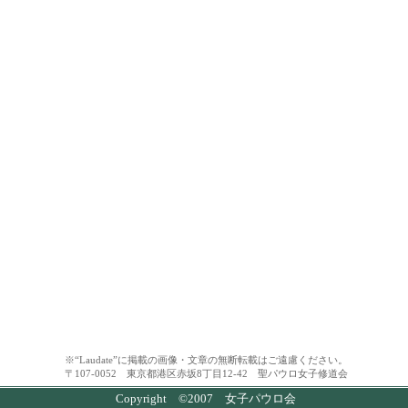
※“Laudate”に掲載の画像・文章の無断転載はご遠慮ください。
〒107-0052 東京都港区赤坂8丁目12-42 聖パウロ女子修道会
Copyright ©2007 女子パウロ会