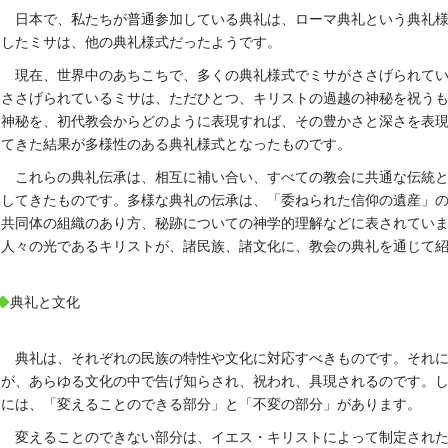
日本で、私たちが普通参加している典礼は、ローマ典礼という典礼
したミサは、他の典礼様式だったようです。
現在、世界中のあちこちで、多くの典礼様式でミサがささげられて
ささげられているミサは、ただひとつ、キリストの過越の神秘を祝う
神秘を、初代教会からどのように表現すれば、その豊かさと深さを表
てきた結果が多様性のある典礼様式となったものです。
これらの典礼伝承は、相互に補い合い、すべての教会に共通な伝統
してきたものです。多様な典礼の伝承は、「委ねられた信仰の遺産」
共同体の組織のあり方、秘跡についての神学的理解などに表されてい
人々の光であるキリストが、諸民族、諸文化に、教会の典礼を通じて
◆
典礼と文化
典礼は、それぞれの民族の特性や文化に対応すべきものです。それ
が、あらゆる文化の中で告げ知らされ、祝われ、具現されるのです。
には、「変えることのできる部分」と「不変の部分」があります。
変えることのできない部分は、イエス・キリストによって制定され