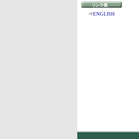
⇒
ENGLISH