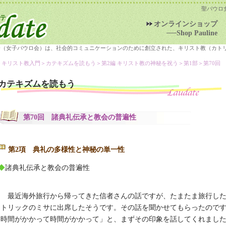
聖パウロ
オンラインショップ
──Shop Pauline
会（女子パウロ会）は、社会的コミュニケーションのために創立された、キリスト教（カト
＞キリスト教入門＞
カテキズムを読もう
＞第2編 キリスト教の神秘を祝う＞第1部＞第70回
カテキズムを読もう
第70回 諸典礼伝承と教会の普遍性
第2項 典礼の多様性と神秘の単一性
◆
諸典礼伝承と教会の普遍性
最近海外旅行から帰ってきた信者さんの話ですが、たまたま旅行し
トリックのミサに出席したそうです。その話を聞かせてもらったので
時間がかかって時間がかかって」と、まずその印象を話してくれまし