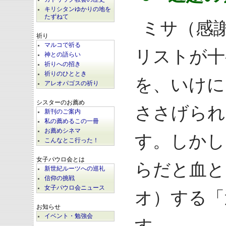
キリシタンゆかりの地を
たずねて
ミサ（感
祈り
マルコで祈る
リストが十
神との語らい
祈りへの招き
祈りのひととき
を、いけに
アレオパゴスの祈り
シスターのお薦め
ささげられ
新刊のご案内
私の薦めるこの一冊
お薦めシネマ
す。しかし
こんなとこ行った！
女子パウロ会とは
らだと血と
新世紀ルーツへの巡礼
信仰の挑戦
女子パウロ会ニュース
オ）する「
お知らせ
イベント・勉強会