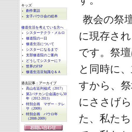
す。
キッズ
創作童話
教会の祭
女子パウロ会の絵本
修道生活を考えている方へ
に現存され
シスターテクラ・メルロ
修道院の一日
修道生活について
です。祭壇
シスターになるまで
支部修道院のご案内
どうしてシスターに？
と同時に、
世界のFSP
修道生活豆知識Ｑ＆Ａ
すから、祭
過去記事：アーカイブ
高山右近列福式（2017）
第2バチカン公会議から50
にささげら
年（2012-2013）
特別企画 マザー・テレ
サ（2009）
特別企画 パウロ年
た、私たち
（2008-2009）