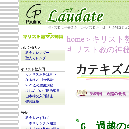
聖パウロ女子修道会（女子パウロ会）は、社会的コミュ
home
＞キリスト
キリスト教の神秘
カレンダリオ
教会カレンダー
聖人カレンダー
カテキズ
キリスト教入門
カテキズムを読もう
なるほど 社会教説
Sr.今道の聖書講座
はじめての『旧約聖書』
第89回 過越の会食
山本神父入門講座
聖霊講座
教会
教会をたずねて
6 過越の
日本キリシタン物語
カトリック教会の歴史