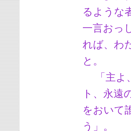
るような
一言おっ
れば、わ
と。
「主よ、
ト、永遠
をおいて
う」。