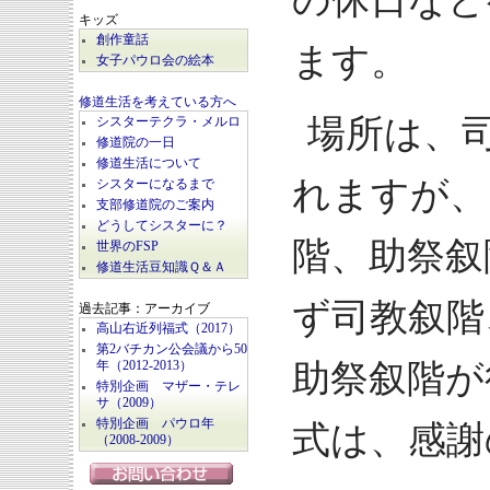
の休日など
キッズ
創作童話
ます。
女子パウロ会の絵本
修道生活を考えている方へ
場所は、
シスターテクラ・メルロ
修道院の一日
修道生活について
れますが、
シスターになるまで
支部修道院のご案内
どうしてシスターに？
階、助祭叙
世界のFSP
修道生活豆知識Ｑ＆Ａ
ず司教叙階
過去記事：アーカイブ
高山右近列福式（2017）
第2バチカン公会議から50
助祭叙階が
年（2012-2013）
特別企画 マザー・テレ
サ（2009）
特別企画 パウロ年
式は、感謝
（2008-2009）