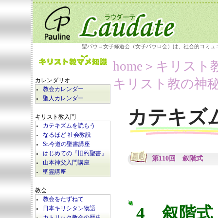
聖パウロ女子修道会（女子パウロ会）は、社会的コミュ
home
＞キリスト
キリスト教の神秘
カレンダリオ
教会カレンダー
聖人カレンダー
カテキズ
キリスト教入門
カテキズムを読もう
なるほど 社会教説
Sr.今道の聖書講座
はじめての『旧約聖書』
第110回 叙階式
山本神父入門講座
聖霊講座
教会
教会をたずねて
4 叙階式
日本キリシタン物語
カトリック教会の歴史