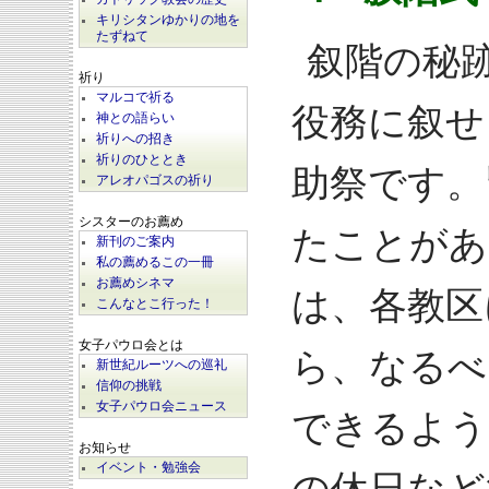
キリシタンゆかりの地を
たずねて
叙階の秘
祈り
マルコで祈る
役務に叙せ
神との語らい
祈りへの招き
祈りのひととき
助祭です。
アレオパゴスの祈り
シスターのお薦め
たことがあ
新刊のご案内
私の薦めるこの一冊
お薦めシネマ
は、各教区
こんなとこ行った！
女子パウロ会とは
ら、なるべ
新世紀ルーツへの巡礼
信仰の挑戦
女子パウロ会ニュース
できるよう
お知らせ
イベント・勉強会