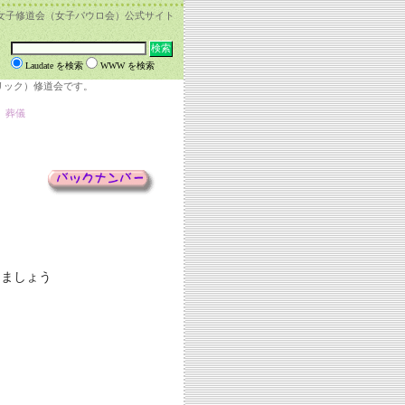
女子修道会（女子パウロ会）公式サイト
Laudate を検索
WWW を検索
リック）修道会です。
 葬儀
しましょう