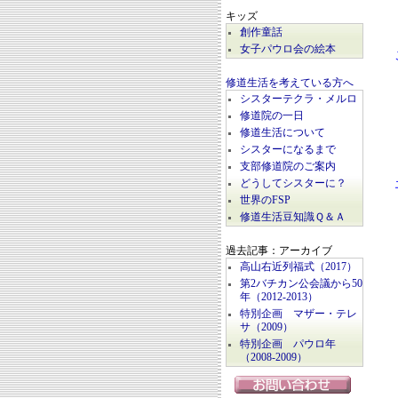
キッズ
創作童話
女子パウロ会の絵本
修道生活を考えている方へ
シスターテクラ・メルロ
修道院の一日
修道生活について
シスターになるまで
支部修道院のご案内
どうしてシスターに？
世界のFSP
修道生活豆知識Ｑ＆Ａ
過去記事：アーカイブ
高山右近列福式（2017）
第2バチカン公会議から50
年（2012-2013）
特別企画 マザー・テレ
サ（2009）
特別企画 パウロ年
（2008-2009）