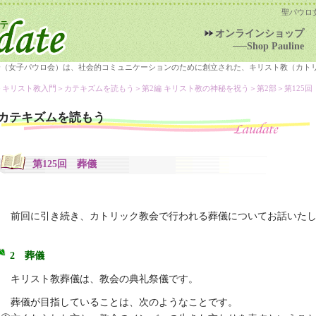
聖パウロ
オンラインショップ
──Shop Pauline
会（女子パウロ会）は、社会的コミュニケーションのために創立された、キリスト教（カト
＞キリスト教入門＞
カテキズムを読もう
＞第2編 キリスト教の神秘を祝う＞第2部＞第125回
カテキズムを読もう
第125回 葬儀
前回に引き続き、カトリック教会で行われる葬儀についてお話いた
2 葬儀
キリスト教葬儀は、教会の典礼祭儀です。
葬儀が目指していることは、次のようなことです。