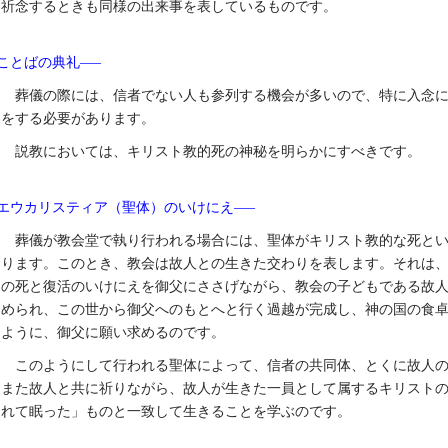
祈念するときも同様の出来事を表しているものです。
ことばの典礼–––
葬儀の際には、信者でない人も参列する機会が多いので、特に入念
をする必要があります。
説教においては、キリスト教的死の神秘を明らかにすべきです。
エウカリスティア（聖体）のいけにえ–––
葬儀が教会堂で執り行われる場合には、聖体がキリスト教的な死と
ります。このとき、教会は故人との生きた交わりを表します。それは
の死と復活のいけにえを御父にささげながら、教会の子どもである故
められ、この世から御父へのもとへと行く過越が完成し、神の国の食
ように、御父に願い求めるのです。
このようにして行われる聖体によって、信者の共同体、とくに故人
また故人と共に祈りながら、故人が生きた一員として属するキリスト
れて眠った」ものと一致して生きることを学ぶのです。