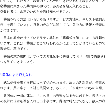
①亡くなられた方と、教会のメンバーの生きた交わりを表すというこ
②葬儀に集まった共同体の仲間に、参列者を迎え入れること。
③参列者に、永遠のいのちを告げ知らせること。
葬儀を行う方法はいろいろありますが、どの方法も、キリスト教的
徴」を表しています。祭服の色などに関しても、各地方の状況と伝統
ができます。
日本の教会が行っているラテン典礼の「葬儀式次第」には、３種類
います。これは、葬儀がどこで行われるかによって分かれているもの
教会堂、墓地です。
葬儀の式の展開は、すべての典礼伝承に共通しており、4部で構成さ
つを見ていきましょう。
共同体による迎え入れ–––
式は信仰を表す挨拶によって始められます。故人の近親者が、聖書
れます。共に集まって祈る共同体は、さらに、「永遠のいのちの言葉
共同体の一員の死は、「この世」の視野をはるかに超えた、復活さ
の視野に信者を導き入れる出来事です。葬儀の時だけでなく、故人の命日