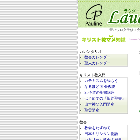
聖パウロ女子修道
home
カレンダリオ
教会カレンダー
聖人カレンダー
キリスト教入門
カテキズムを読もう
なるほど 社会教説
Sr.今道の聖書講座
はじめての『旧約聖書』
山本神父入門講座
聖霊講座
教会
教会をたずねて
日本キリシタン物語
カトリック教会の歴史