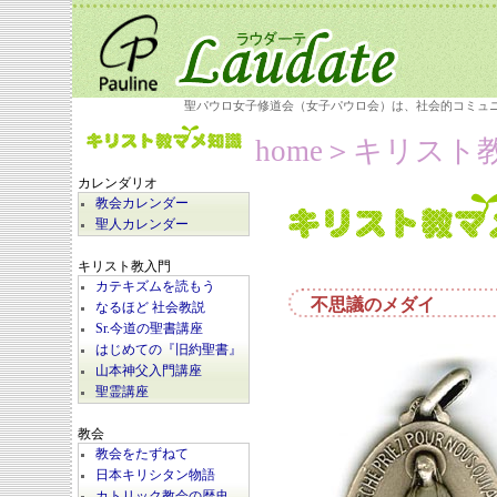
聖パウロ女子修道会（女子パウロ会）は、社会的コミュ
home
＞
キリスト
カレンダリオ
教会カレンダー
聖人カレンダー
キリスト教入門
カテキズムを読もう
不思議のメダイ
なるほど 社会教説
Sr.今道の聖書講座
はじめての『旧約聖書』
山本神父入門講座
聖霊講座
教会
教会をたずねて
日本キリシタン物語
カトリック教会の歴史