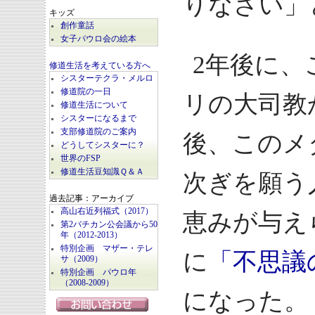
りなさい」
キッズ
創作童話
女子パウロ会の絵本
2年後に、
修道生活を考えている方へ
シスターテクラ・メルロ
修道院の一日
リの大司教
修道生活について
シスターになるまで
支部修道院のご案内
後、このメ
どうしてシスターに？
世界のFSP
修道生活豆知識Ｑ＆Ａ
次ぎを願う
過去記事：アーカイブ
高山右近列福式（2017）
恵みが与え
第2バチカン公会議から50
年（2012-2013）
特別企画 マザー・テレ
に
「不思議
サ（2009）
特別企画 パウロ年
（2008-2009）
になった。