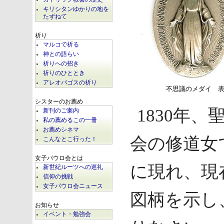
キリシタンゆかりの地を
たずねて
祈り
マルコで祈る
神との語らい
祈りへの招き
祈りのひととき
アレオパゴスの祈り
不思議のメダイ 
シスターのお薦め
1830年
新刊のご案内
私の薦めるこの一冊
お薦めシネマ
会の修道女
こんなとこ行った！
女子パウロ会とは
に現れ、現
新世紀ルーツへの巡礼
信仰の挑戦
女子パウロ会ニュース
図柄を示し
お知らせ
イベント・勉強会