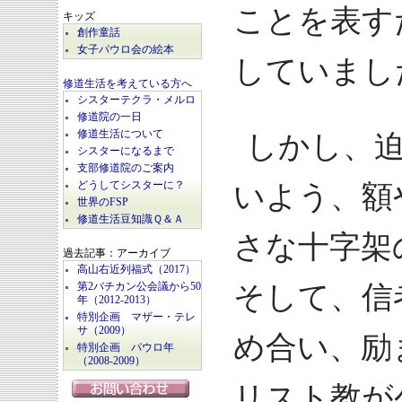
ことを表す
キッズ
創作童話
女子パウロ会の絵本
していまし
修道生活を考えている方へ
シスターテクラ・メルロ
修道院の一日
修道生活について
しかし、
シスターになるまで
支部修道院のご案内
どうしてシスターに？
いよう、額
世界のFSP
修道生活豆知識Ｑ＆Ａ
さな十字架
過去記事：アーカイブ
高山右近列福式（2017）
そして、信
第2バチカン公会議から50
年（2012-2013）
特別企画 マザー・テレ
サ（2009）
め合い、励
特別企画 パウロ年
（2008-2009）
リスト教が