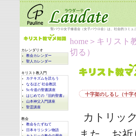
聖パウロ女子修道会（女子パウロ会）は、社会的コミュ
home
＞
キリスト
切る）
カレンダリオ
教会カレンダー
聖人カレンダー
キリスト教入門
カテキズムを読もう
なるほど 社会教説
Sr.今道の聖書講座
十字架のしるし（十字
はじめての『旧約聖書』
山本神父入門講座
聖霊講座
カトリッ
教会
教会をたずねて
日本キリシタン物語
また、お祈
カトリック教会の歴史