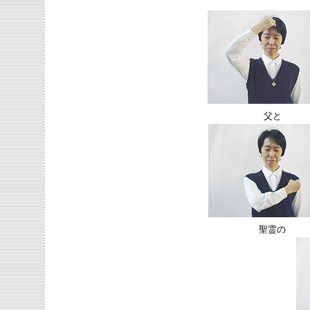
父と
聖霊の