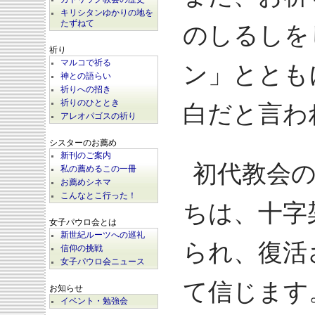
キリシタンゆかりの地を
たずねて
のしるしを
祈り
マルコで祈る
ン」ととも
神との語らい
祈りへの招き
祈りのひととき
白だと言わ
アレオパゴスの祈り
シスターのお薦め
新刊のご案内
初代教会
私の薦めるこの一冊
お薦めシネマ
こんなとこ行った！
ちは、十字
女子パウロ会とは
新世紀ルーツへの巡礼
られ、復活
信仰の挑戦
女子パウロ会ニュース
て信じます
お知らせ
イベント・勉強会