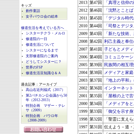
2013
第47回
「真理と信仰の
キッズ
2012
第46回
「沈黙とことば
創作童話
女子パウロ会の絵本
2011
第45回
「デジタル時代
2010
第44回
「司祭とデジタ
修道生活を考えている方へ
2009
第43回
「新たな技術、
シスターテクラ・メルロ
修道院の一日
2008
第42回
利己主義と奉仕
修道生活について
2007
第41回
子どもとメディ
シスターになるまで
支部修道院のご案内
2006
第40回
コミュニケーシ
どうしてシスターに？
2005
第39回
民族間の相互理
世界のFSP
2004
第38回
メディアと家庭
修道生活豆知識Ｑ＆Ａ
2003
第37回
『地上の平和』
過去記事：アーカイブ
2002
第36回
インターネット
高山右近列福式（2017）
2001
第35回
「屋根の上で言
第2バチカン公会議から50
年（2012-2013）
2000
第34回
「メディアをとお
特別企画 マザー・テレ
サ（2009）
1999
第33回
「御父を示す身
特別企画 パウロ年
1998
第32回
「聖霊に支えら
（2008-2009）
1997
第31回
伝えよう－道・