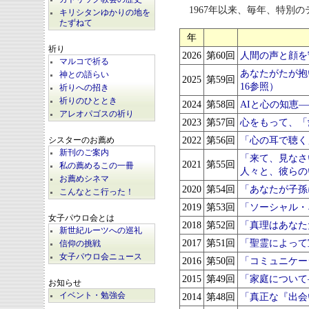
1967年以来、毎年、特別
キリシタンゆかりの地を
たずねて
年
祈り
2026
第60回
人間の声と顔を
マルコで祈る
あなたがたが抱
神との語らい
2025
第59回
16参照）
祈りへの招き
祈りのひととき
2024
第58回
AIと心の知恵
アレオパゴスの祈り
2023
第57回
心をもって、「
2022
第56回
「心の耳で聴く
シスターのお薦め
新刊のご案内
「来て、見なさ
2021
第55回
私の薦めるこの一冊
人々と、彼らの
お薦めシネマ
2020
第54回
「あなたが子孫
こんなとこ行った！
2019
第53回
「ソーシャル・
女子パウロ会とは
2018
第52回
「真理はあなた
新世紀ルーツへの巡礼
2017
第51回
「聖霊によって
信仰の挑戦
女子パウロ会ニュース
2016
第50回
「コミュニケー
2015
第49回
「家庭について
お知らせ
2014
第48回
「真正な『出会
イベント・勉強会