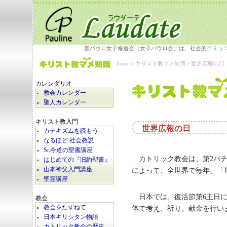
聖パウロ女子修道会（女子パウロ会）は、社会的コミュ
home
＞
キリスト教マメ知識
＞世界広報の日
カレンダリオ
教会カレンダー
聖人カレンダー
キリスト教入門
世界広報の日
カテキズムを読もう
なるほど 社会教説
Sr.今道の聖書講座
カトリック教会は、第2バ
はじめての『旧約聖書』
によって、全世界で毎年、「
山本神父入門講座
聖霊講座
日本では、復活節第6主日
教会
体で考え、祈り、献金を行い
教会をたずねて
日本キリシタン物語
カトリック教会の歴史