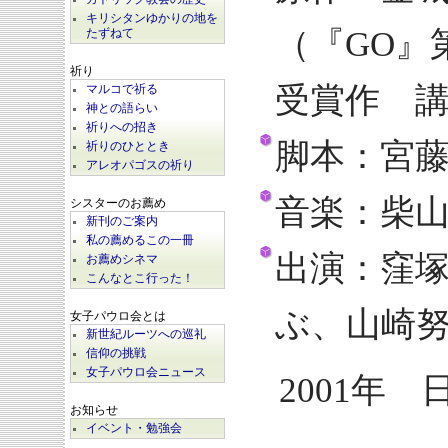
キリシタンゆかりの地を
（『GO』
たずねて
祈り
受賞作 
マルコで祈る
神との語らい
祈りへの招き
脚本：宮
祈りのひととき
アレオパゴスの祈り
音楽：柴
シスターのお薦め
新刊のご案内
私の薦めるこの一冊
出演：窪
お薦めシネマ
こんなとこ行った！
ぶ、山崎
女子パウロ会とは
新世紀ルーツへの巡礼
信仰の挑戦
女子パウロ会ニュース
2001年 
お知らせ
イベント・勉強会