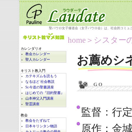
聖パウロ女子修道会（女子パウロ会）は、社会的コミュ
home
＞シスター
カレンダリオ
教会カレンダー
お薦めシ
聖人カレンダー
キリスト教入門
カテキズムを読もう
なるほど 社会教説
G O
Sr.今道の聖書講座
はじめての『旧約聖書』
山本神父入門講座
聖霊講座
監督：行
教会
教会をたずねて
原作：金
日本キリシタン物語
カトリック教会の歴史