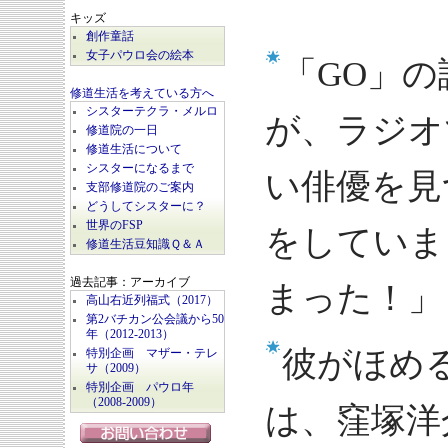
キッズ
創作童話
女子パウロ会の絵本
「GO」
修道生活を考えている方へ
シスターテクラ・メルロ
が、ラジオ
修道院の一日
修道生活について
シスターになるまで
い俳優を見
支部修道院のご案内
どうしてシスターに？
世界のFSP
をしていま
修道生活豆知識Ｑ＆Ａ
過去記事：アーカイブ
まった！」
高山右近列福式（2017）
第2バチカン公会議から50
年（2012-2013）
彼がほめ
特別企画 マザー・テレ
サ（2009）
特別企画 パウロ年
（2008-2009）
は、窪塚洋