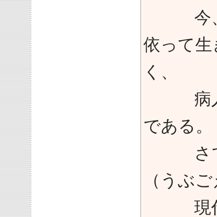
今、女
依って生
く、
病人の
である。
さてこ
（うぶご
現代の