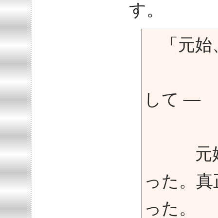
す。
「元始、
―『
して ―
元始、
った。真
った。