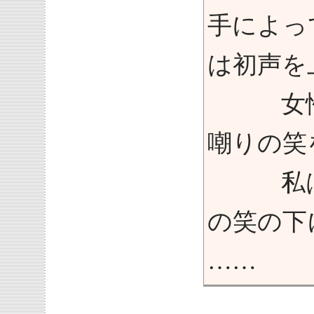
手によっ
は初声を
女性の
嘲りの笑
私はよ
の笑の下
……