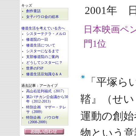
キッズ
2001年 
創作童話
女子パウロ会の絵本
日本映画ペ
修道生活を考えている方へ
シスターテクラ・メルロ
修道院の一日
門1位
修道生活について
シスターになるまで
支部修道院のご案内
どうしてシスターに？
世界のFSP
修道生活豆知識Ｑ＆Ａ
「平塚ら
過去記事：アーカイブ
高山右近列福式（2017）
鞜』（せい
第2バチカン公会議から50
年（2012-2013）
特別企画 マザー・テレ
サ（2009）
運動の創始
特別企画 パウロ年
（2008-2009）
物という意