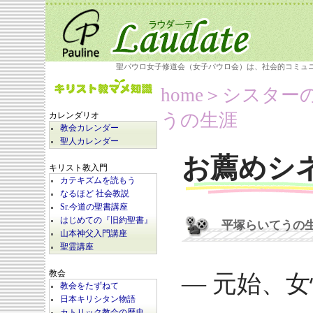
聖パウロ女子修道会（女子パウロ会）は、社会的コミュ
home
＞シスター
うの生涯
カレンダリオ
教会カレンダー
聖人カレンダー
お薦めシ
キリスト教入門
カテキズムを読もう
なるほど 社会教説
Sr.今道の聖書講座
はじめての『旧約聖書』
平塚らいてうの
山本神父入門講座
聖霊講座
教会
― 元始、
教会をたずねて
日本キリシタン物語
カトリック教会の歴史