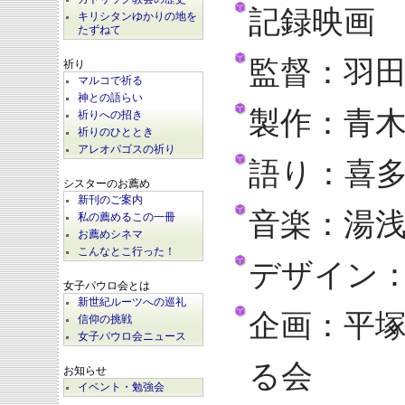
記録映画
キリシタンゆかりの地を
たずねて
監督：羽
祈り
マルコで祈る
神との語らい
製作：青
祈りへの招き
祈りのひととき
アレオパゴスの祈り
語り：喜
シスターのお薦め
新刊のご案内
音楽：湯
私の薦めるこの一冊
お薦めシネマ
こんなとこ行った！
デザイン
女子パウロ会とは
新世紀ルーツへの巡礼
企画：平
信仰の挑戦
女子パウロ会ニュース
る会
お知らせ
イベント・勉強会