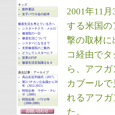
キッズ
2001年1
創作童話
女子パウロ会の絵本
する米国の
修道生活を考えている方へ
シスターテクラ・メルロ
修道院の一日
撃の取材に
修道生活について
シスターになるまで
支部修道院のご案内
コ経由でタ
どうしてシスターに？
世界のFSP
修道生活豆知識Ｑ＆Ａ
ら、アフガ
過去記事：アーカイブ
高山右近列福式（2017）
カブールで
第2バチカン公会議から50
年（2012-2013）
特別企画 マザー・テレ
れるアフガ
サ（2009）
特別企画 パウロ年
（2008-2009）
た。