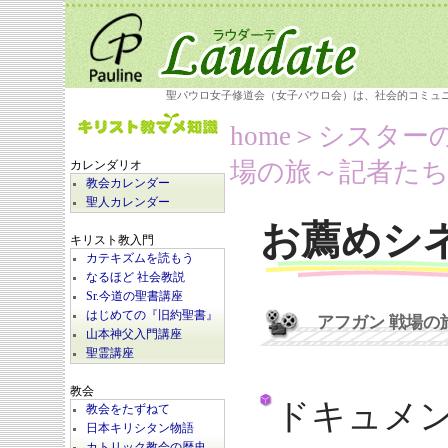
聖パウロ女子修道会（女子パウロ会）は、社会的コミュ
home
＞シスター
場の旅～記者た
カレンダリオ
教会カレンダー
聖人カレンダー
お薦めシ
キリスト教入門
カテキズムを読もう
なるほど 社会教説
Sr.今道の聖書講座
はじめての『旧約聖書』
アフガン 戦場の
山本神父入門講座
聖霊講座
教会
ドキュメ
教会をたずねて
日本キリシタン物語
カトリック教会の歴史