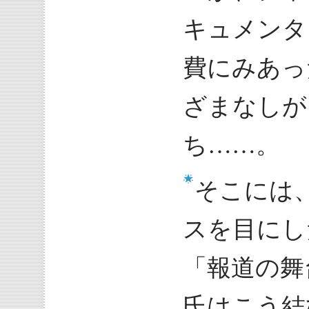
キュメンタ
費にみあっ
ざまなしが
ち……。
そこには
スを目にし
「報道の舞
氏はこう結