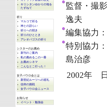
監督・撮
キリシタンゆかりの地を
たずねて
逸夫
祈り
マルコで祈る
神との語らい
編集協力
祈りへの招き
祈りのひととき
アレオパゴスの祈り
特別協力
シスターのお薦め
新刊のご案内
島治彦
私の薦めるこの一冊
お薦めシネマ
こんなとこ行った！
2002年 
女子パウロ会とは
新世紀ルーツへの巡礼
信仰の挑戦
女子パウロ会ニュース
お知らせ
イベント・勉強会