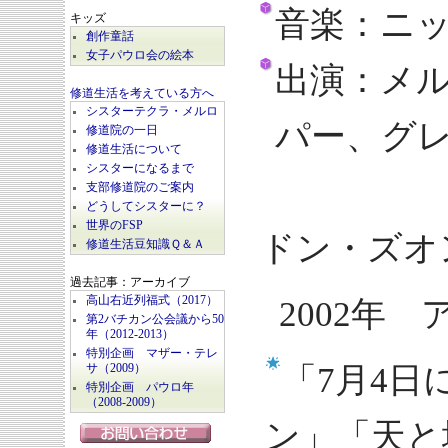
音楽：ニ
キッズ
創作童話
女子パウロ会の絵本
出演：メ
修道生活を考えている方へ
シスターテクラ・メルロ
パー、グ
修道院の一日
修道生活について
シスターになるまで
マンデ
支部修道院のご案内
どうしてシスターに？
世界のFSP
ドン・ズオ
修道生活豆知識Ｑ＆Ａ
過去記事：アーカイブ
高山右近列福式（2017）
2002年
第2バチカン公会議から50
年（2012-2013）
特別企画 マザー・テレ
「7月4
サ（2009）
特別企画 パウロ年
（2008-2009）
ン」「天と