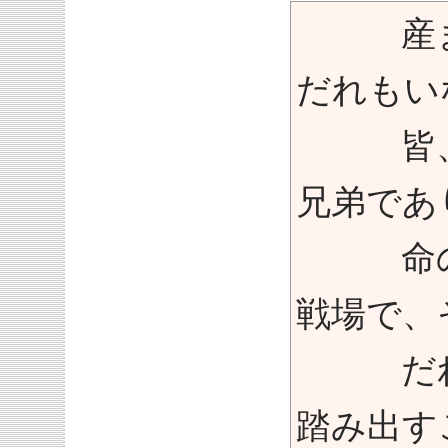
産まれ
だれもい
皆、だ
兄弟であ
命の奪
戦場で、
だれが
踏み出す