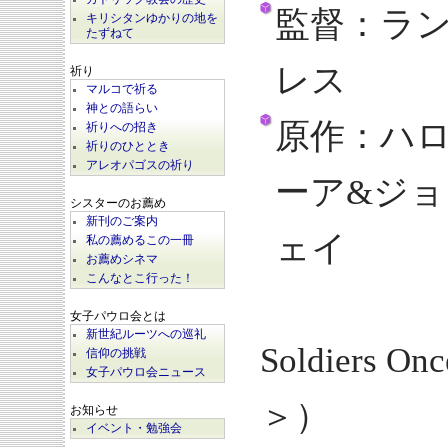
監督：ラ
キリシタンゆかりの地を
たずねて
レス
祈り
マルコで祈る
神との語らい
原作：ハロ
祈りへの招き
祈りのひととき
アレオパゴスの祈り
ーア&ジ
シスターのお薦め
新刊のご案内
ェイ
私の薦めるこの一冊
お薦めシネマ
こんなとこ行った！
（『We
女子パウロ会とは
新世紀ルーツへの巡礼
Soldiers O
信仰の挑戦
女子パウロ会ニュース
＞）
お知らせ
イベント・勉強会