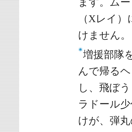
ます。ムー
（Xレイ）
けません。
増援部隊
んで帰るヘ
し、飛ぼう
ラドール少
けが、弾丸