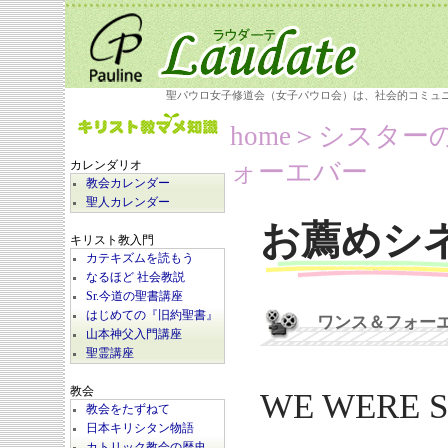
聖パウロ女子修道会（女子パウロ会）は、社会的コミュ
home
＞シスター
ォーエバー
カレンダリオ
教会カレンダー
聖人カレンダー
お薦めシ
キリスト教入門
カテキズムを読もう
なるほど 社会教説
Sr.今道の聖書講座
はじめての『旧約聖書』
ワンス＆フォー
山本神父入門講座
聖霊講座
教会
WE WERE S
教会をたずねて
日本キリシタン物語
カトリック教会の歴史