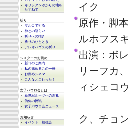
イク
キリシタンゆかりの地を
たずねて
原作・脚
祈り
マルコで祈る
神との語らい
ルホフス
祈りへの招き
祈りのひととき
アレオパゴスの祈り
出演：ボ
シスターのお薦め
新刊のご案内
リーフカ
私の薦めるこの一冊
お薦めシネマ
こんなとこ行った！
ィシェコ
女子パウロ会とは
新世紀ルーツへの巡礼
ヤロス
信仰の挑戦
女子パウロ会ニュース
ク、チョ
お知らせ
イベント・勉強会