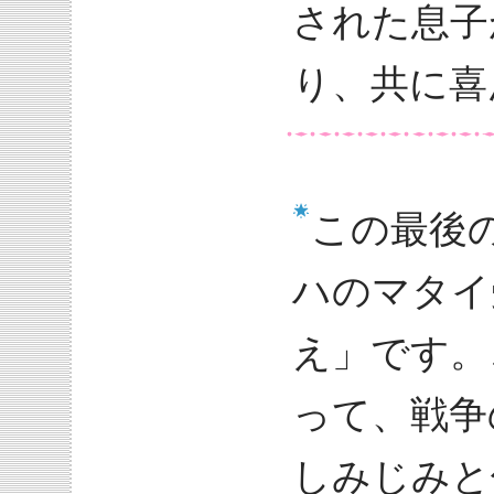
された息子
り、共に喜
この最後
ハのマタイ
え」です。
って、戦争
しみじみと