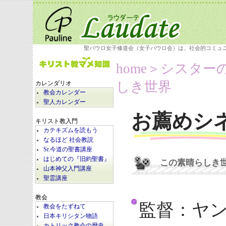
聖パウロ女子修道会（女子パウロ会）は、社会的コミュ
home
＞シスター
しき世界
カレンダリオ
教会カレンダー
聖人カレンダー
お薦めシ
キリスト教入門
カテキズムを読もう
なるほど 社会教説
Sr.今道の聖書講座
はじめての『旧約聖書』
この素晴らしき
山本神父入門講座
聖霊講座
教会
監督：ヤ
教会をたずねて
日本キリシタン物語
カトリック教会の歴史