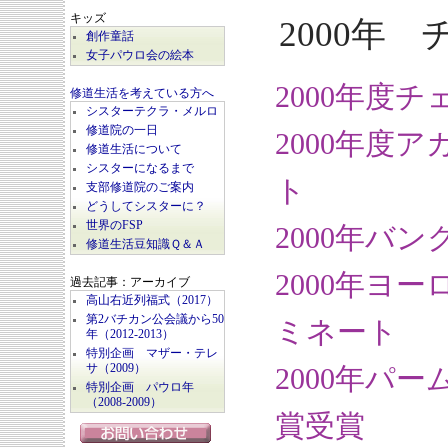
キッズ
2000年
創作童話
女子パウロ会の絵本
2000年度
修道生活を考えている方へ
シスターテクラ・メルロ
修道院の一日
2000年度
修道生活について
シスターになるまで
ト
支部修道院のご案内
どうしてシスターに？
世界のFSP
2000年バ
修道生活豆知識Ｑ＆Ａ
2000年ヨ
過去記事：アーカイブ
高山右近列福式（2017）
第2バチカン公会議から50
ミネート
年（2012-2013）
特別企画 マザー・テレ
サ（2009）
2000年パ
特別企画 パウロ年
（2008-2009）
賞受賞