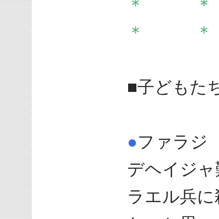
＊ 
＊ 
■子どもた
●
ファラジ
デヘイジャ
ラエル兵に