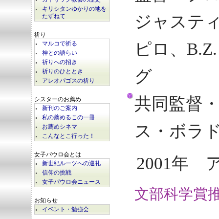
キリシタンゆかりの地を
ジャステ
たずねて
祈り
ピロ、B.
マルコで祈る
神との語らい
祈りへの招き
グ
祈りのひととき
アレオパゴスの祈り
共同監督
シスターのお薦め
新刊のご案内
私の薦めるこの一冊
ス・ボラ
お薦めシネマ
こんなとこ行った！
女子パウロ会とは
2001年 
新世紀ルーツへの巡礼
信仰の挑戦
女子パウロ会ニュース
文部科学賞
お知らせ
イベント・勉強会