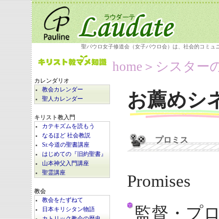
聖パウロ女子修道会（女子パウロ会）は、社会的コミュ
home
＞シスター
カレンダリオ
教会カレンダー
お薦めシ
聖人カレンダー
キリスト教入門
カテキズムを読もう
なるほど 社会教説
プロミス
Sr.今道の聖書講座
はじめての『旧約聖書』
山本神父入門講座
聖霊講座
Promises
教会
教会をたずねて
監督・プ
日本キリシタン物語
カトリック教会の歴史