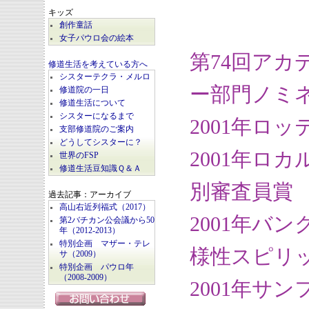
キッズ
創作童話
女子パウロ会の絵本
第74回ア
修道生活を考えている方へ
シスターテクラ・メルロ
ー部門ノミ
修道院の一日
修道生活について
シスターになるまで
2001年ロ
支部修道院のご案内
どうしてシスターに？
2001年ロ
世界のFSP
修道生活豆知識Ｑ＆Ａ
別審査員賞
過去記事：アーカイブ
高山右近列福式（2017）
2001年バ
第2バチカン公会議から50
年（2012-2013）
特別企画 マザー・テレ
様性スピリ
サ（2009）
特別企画 パウロ年
（2008-2009）
2001年サ