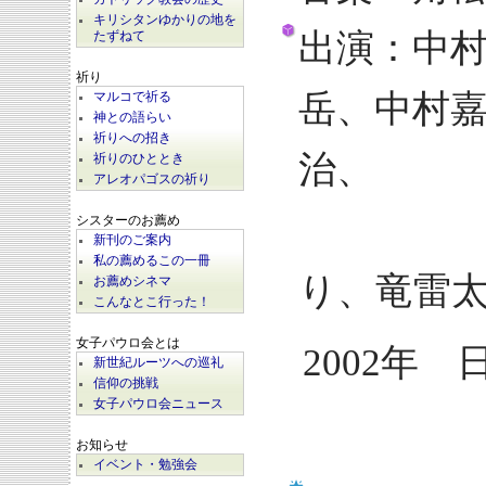
キリシタンゆかりの地を
出演：中
たずねて
祈り
岳、中村
マルコで祈る
神との語らい
祈りへの招き
治、
祈りのひととき
アレオパゴスの祈り
尾実
シスターのお薦め
新刊のご案内
私の薦めるこの一冊
り、竜雷
お薦めシネマ
こんなとこ行った！
女子パウロ会とは
2002年 
新世紀ルーツへの巡礼
信仰の挑戦
女子パウロ会ニュース
お知らせ
イベント・勉強会