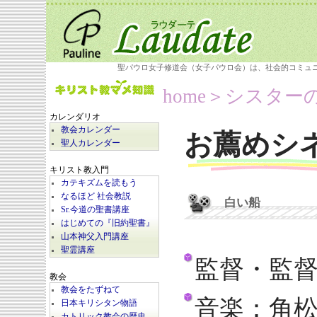
聖パウロ女子修道会（女子パウロ会）は、社会的コミュ
home
＞シスター
カレンダリオ
教会カレンダー
お薦めシ
聖人カレンダー
キリスト教入門
カテキズムを読もう
なるほど 社会教説
白い船
Sr.今道の聖書講座
はじめての『旧約聖書』
山本神父入門講座
聖霊講座
監督・監
教会
教会をたずねて
音楽：角
日本キリシタン物語
カトリック教会の歴史