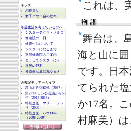
これは、
キッズ
創作童話
女子パウロ会の絵本
修道生活を考えている方へ
シスターテクラ・メルロ
舞台は、
修道院の一日
修道生活について
シスターになるまで
海と山に囲
支部修道院のご案内
どうしてシスターに？
世界のFSP
です。日本
修道生活豆知識Ｑ＆Ａ
過去記事：アーカイブ
てられた塩
高山右近列福式（2017）
第2バチカン公会議から50
年（2012-2013）
か17名。
特別企画 マザー・テレ
サ（2009）
特別企画 パウロ年
村麻美）は
（2008-2009）