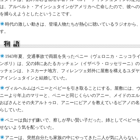
は、アルベルト・アインシュタインがアメリカへ亡命したので、彼への
を捕らえようとしたということです。
時代の激しい動きは、登場人物たちが熱心に聴いているラジオから
す。
1943年夏、交通事故で両親を失ったペニー（ヴェロニカ・ニッコラ
ンポリ）は、父の姉にあたるカッチェン（イザベラ・ロッセリーニ）の
ッチェンは、トスカーナ地方、フィレンツェ郊外に屋敷を構えるユダヤ
アインシュタインと結婚していた。
ヴィルヘルムはペニーとベビーを引き取ることにする。屋敷には、
ニーより年上のマリーと、ペニーと同じくらいのアニー、メイドのエル
おばさんとその夫アルトゥロ、アニーにピアノを教えているピアノの名
らしていた。
ペニーは負けず嫌いで、察しが早い賢い子だった。姉としてベビー
せないよう気を配っていた。
アニーは、突然自分たち家族の中にやってきた二人が気に入らない