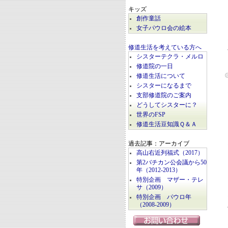
キッズ
創作童話
女子パウロ会の絵本
修道生活を考えている方へ
シスターテクラ・メルロ
修道院の一日
修道生活について
シスターになるまで
支部修道院のご案内
どうしてシスターに？
世界のFSP
修道生活豆知識Ｑ＆Ａ
過去記事：アーカイブ
高山右近列福式（2017）
第2バチカン公会議から50
年（2012-2013）
特別企画 マザー・テレ
サ（2009）
特別企画 パウロ年
（2008-2009）