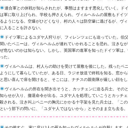
連合軍との休戦が知らされたが、事態はますます悪化していく。ド
は軍に取り上げられ、学校も押さえられ、ヴィルヘルムの屋敷もドイツ
るようになる。空爆がひどくなり、村の人々は防空壕に逃げるが、ヴィ
に入ることを許さない。
ドイツ軍によるユダヤ人狩りが、フィレンツェにも迫っていた。伯
聞いたペニーは、ヴィルヘルムが連れていかれることを恐れ、泣きなが
ぜ危ないのかは知らない。しかし、英国軍の進軍を知ったドイツ軍は、
った。
ヴィルヘルムは、村人らの助けを受けて屋敷を後にした。残ったペ
ようにして暮らしていたが、ある日、ラジオ放送で終戦を知る。窓から
と思い喜んで扉を開けると、そこには、ナチスの親衛隊が厳しい顔をし
ヴィルヘルムの所在を聞き出そうと、カッチェンに迫る兵士。その
知らせが入り、撤退命令が出る。ユダヤ人を処理していこうとカッチェ
殺される。泣き叫ぶペニーの胸元にかかる十字架を見た兵士は、「この
という部下の問いに、「ユダヤ人ではないから」とそのまま立ち去る。
その後すぐ、家に戻り3人の死を知ったヴィルヘルムが自殺します。