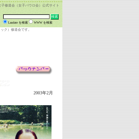
女子修道会（女子パウロ会）公式サイト
Laudate を検索
WWW を検索
リック）修道会です。
2003年2月