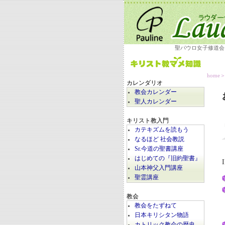
聖パウロ女子修道会
home
カレンダリオ
教会カレンダー
聖人カレンダー
キリスト教入門
カテキズムを読もう
なるほど 社会教説
Sr.今道の聖書講座
はじめての『旧約聖書』
I
山本神父入門講座
聖霊講座
教会
教会をたずねて
日本キリシタン物語
カトリック教会の歴史