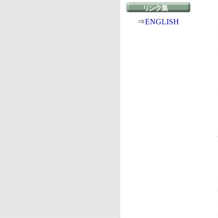
⇒
ENGLISH