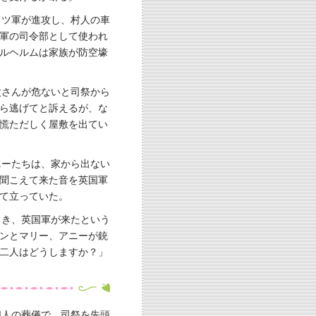
イツ軍が進攻し、村人の車
軍の司令部として使われ
ルヘルムは家族が防空壕
父さんが危ないと司祭から
ら逃げてと訴えるが、な
慌ただしく屋敷を出てい
ニーたちは、家から出ない
聞こえて来た音を英国軍
て立っていた。
とき、英国軍が来たという
ンとマリー、アニーが銃
二人はどうしますか？」
4人の葬儀で、司祭を先頭