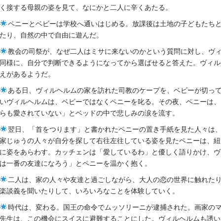
く接する母親の姿を見て、なにかと二人に辛くあたる。
ペニーとベビーは学校へ通いはじめる。放課後は土地の子どもたち
たり、自然の中で自由に遊んだ。
教会の司祭が、なぜ二人はミサに来ないのかという質問に対し、ヴ
同様に、自分で判断できるようになってから選ばせると答えた。ヴィル
えがあるようだ。
ある日、ヴィルヘルムの家を訪れた司教のケープを、ベビーが切っ
いヴィルヘルムは、ベビーではなくペニーを叱る。その夜、ペニーは、
らも愛されていない」とベッドの中で悲しみの涙を流す。
翌日、「首をつります」と書かれたペニーの置き手紙を見た人々は
家じゅうの人々が自分を探して右往左往している姿を見たペニーは、紐
に姿をあらわす。カッチェンは「愛しているわ」と優しく語りかけ、ヴ
は一番の友達になろう」とペニーを温かく抱く。
二人は、家の人々や友達と過ごしながら、大人の恋の世界に触れた
楽談義を聞いたりして、いろいろなことを体験していく。
時代は、変わる。国王の命令でムッソリーニが逮捕された。画家の
先生は、この機会にスイスに避難することにした。ヴィルヘルムも誘い