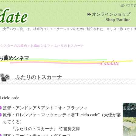
聖パウロ
オンラインショップ
──Shop Pauline
（女子パウロ会）は、社会的コミュニケーションのために創立された、キリスト教（カト
＞シスターのお薦め＞
お薦めシネマ
＞ふたりのトスカーナ
お薦めシネマ
ふたりのトスカーナ
l cielo cade
監督：アンドレア＆アントニオ・フラッツィ
原作：ロレンツァ・マッツェッティ著“Il cielo cade”（天使が落
ちてくる）
『ふたりのトスカーナ』 竹書房文庫
脚本：スーゾ・チェッキ・ダミーコ