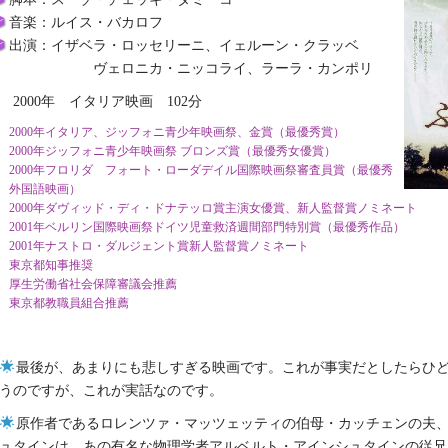
音楽：ルイス・バカロフ
出演：イザベラ・ロッセリーニ、イェルーン・クラッベ
ヴェロニカ・ニッコライ、ラーラ・カンポリ
2000年 イタリア映画 102分
2000年イタリア、ジッフォニ青少年映画祭、金賞（最優秀賞）
2000年ジッフォニ青少年映画祭 ブロンズ賞（最優秀女優賞）
2000年フロリダ フォート・ローダデイル国際映画祭審査員賞（最優秀
外国語映画）
2000年ダヴィッド・ディ・ドナテッロ賞主演女優賞、新人監督賞ノミネート
2001年ベルリン国際映画祭ドイツ児童救済週間部門特別賞（最優秀作品）
2001年ナストロ・ダルジェント賞新人監督賞ノミネート
東京都知事推奨
厚生労働省社会保障審議会推薦
東京都教職員組合推薦
最後が、あまりにも悲しすぎる映画です。これが事実だとしたらひ
うのですが、これが実話なのです。
原作者であるロレンツァ・マッツェッティの伯母・カッチェンの夫
ュタインは、あの有名な物理学者アルベルト・アインシュタインの従兄