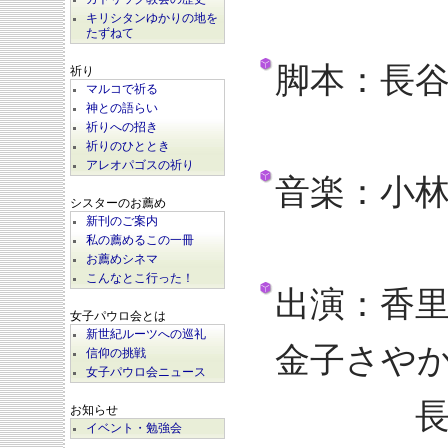
キリシタンゆかりの地を
たずねて
脚本：長
祈り
マルコで祈る
神との語らい
祈りへの招き
祈りのひととき
アレオパゴスの祈り
音楽：小
シスターのお薦め
新刊のご案内
私の薦めるこの一冊
お薦めシネマ
こんなとこ行った！
出演：香
女子パウロ会とは
新世紀ルーツへの巡礼
金子さや
信仰の挑戦
女子パウロ会ニュース
長澤ま
お知らせ
イベント・勉強会