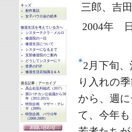
三郎、吉
キッズ
創作童話
女子パウロ会の絵本
2004年
修道生活を考えている方へ
シスターテクラ・メルロ
修道院の一日
修道生活について
シスターになるまで
支部修道院のご案内
どうしてシスターに？
2月下旬
世界のFSP
修道生活豆知識Ｑ＆Ａ
り入れの季
過去記事：アーカイブ
高山右近列福式（2017）
第2バチカン公会議から50
から、週に
年（2012-2013）
特別企画 マザー・テレ
サ（2009）
て、今年も
特別企画 パウロ年
（2008-2009）
若者たちが