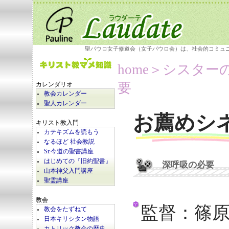
聖パウロ女子修道会（女子パウロ会）は、社会的コミュ
home
＞シスター
要
カレンダリオ
教会カレンダー
聖人カレンダー
お薦めシ
キリスト教入門
カテキズムを読もう
なるほど 社会教説
Sr.今道の聖書講座
はじめての『旧約聖書』
深呼吸の必要
山本神父入門講座
聖霊講座
教会
監督：篠
教会をたずねて
日本キリシタン物語
カトリック教会の歴史