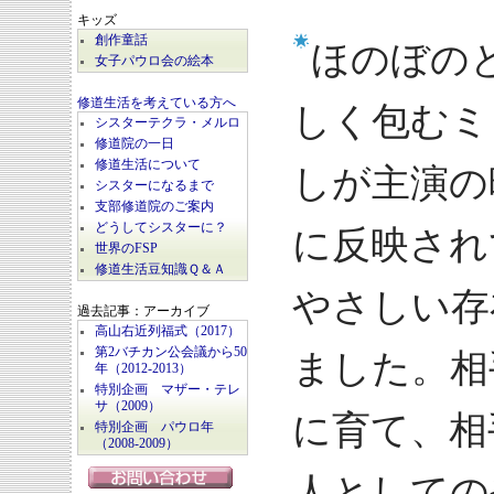
キッズ
創作童話
ほのぼの
女子パウロ会の絵本
修道生活を考えている方へ
しく包むミ
シスターテクラ・メルロ
修道院の一日
修道生活について
しが主演の
シスターになるまで
支部修道院のご案内
どうしてシスターに？
に反映され
世界のFSP
修道生活豆知識Ｑ＆Ａ
やさしい存
過去記事：アーカイブ
高山右近列福式（2017）
第2バチカン公会議から50
ました。相
年（2012-2013）
特別企画 マザー・テレ
サ（2009）
に育て、相
特別企画 パウロ年
（2008-2009）
人としての