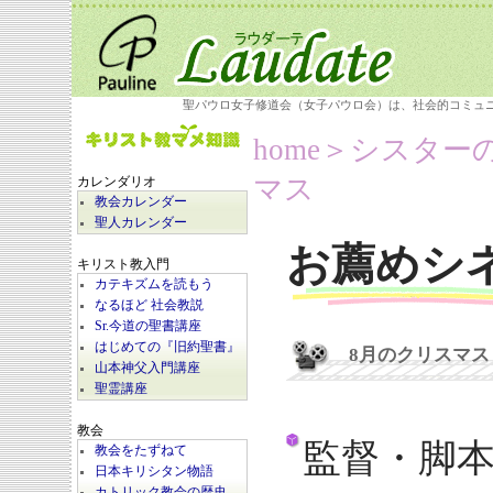
聖パウロ女子修道会（女子パウロ会）は、社会的コミュ
home
＞シスター
マス
カレンダリオ
教会カレンダー
聖人カレンダー
お薦めシ
キリスト教入門
カテキズムを読もう
なるほど 社会教説
Sr.今道の聖書講座
はじめての『旧約聖書』
8月のクリスマス
山本神父入門講座
聖霊講座
教会
監督・脚
教会をたずねて
日本キリシタン物語
カトリック教会の歴史