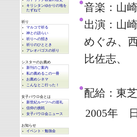
音楽：山
キリシタンゆかりの地を
たずねて
出演：山
祈り
マルコで祈る
神との語らい
めぐみ、
祈りへの招き
祈りのひととき
アレオパゴスの祈り
比佐志、
シスターのお薦め
新刊のご案内
戸田奈
私の薦めるこの一冊
お薦めシネマ
こんなとこ行った！
配給：東
女子パウロ会とは
新世紀ルーツへの巡礼
信仰の挑戦
2005年 
女子パウロ会ニュース
お知らせ
イベント・勉強会