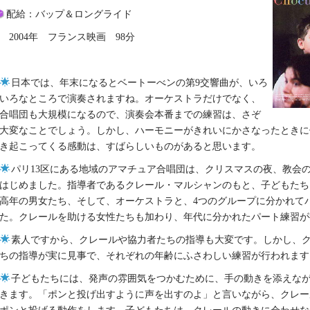
配給：バップ＆ロングライド
2004年 フランス映画 98分
日本では、年末になるとベートーべンの第9交響曲が、いろ
いろなところで演奏されますね。オーケストラだけでなく、
合唱団も大規模になるので、演奏会本番までの練習は、さぞ
大変なことでしょう。しかし、ハーモニーがきれいにかさなったときに
き起こってくる感動は、すばらしいものがあると思います。
パリ13区にある地域のアマチュア合唱団は、クリスマスの夜、教会
はじめました。指導者であるクレール・マルシャンのもと、子どもたち
高年の男女たち、そして、オーケストラと、4つのグループに分かれて
た。クレールを助ける女性たちも加わり、年代に分かれたパート練習が
素人ですから、クレールや協力者たちの指導も大変です。しかし、
ちの指導が実に見事で、それぞれの年齢にふさわしい練習が行われます
子どもたちには、発声の雰囲気をつかむために、手の動きを添えな
きます。「ポンと投げ出すように声を出すのよ」と言いながら、クレー