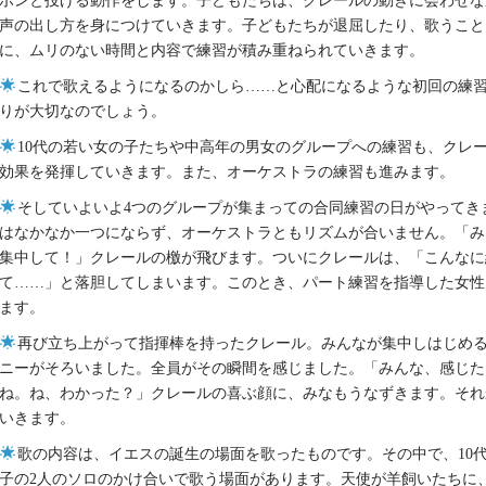
ポンと投げる動作をします。子どもたちは、クレールの動きに会わせな
声の出し方を身につけていきます。子どもたちが退屈したり、歌うこと
に、ムリのない時間と内容で練習が積み重ねられていきます。
これで歌えるようになるのかしら……と心配になるような初回の練
りが大切なのでしょう。
10代の若い女の子たちや中高年の男女のグループへの練習も、クレ
効果を発揮していきます。また、オーケストラの練習も進みます。
そしていよいよ4つのグループが集まっての合同練習の日がやってき
はなかなか一つにならず、オーケストラともリズムが合いません。「
集中して！」クレールの檄が飛びます。ついにクレールは、「こんなに
て……」と落胆してしまいます。このとき、パート練習を指導した女性
ます。
再び立ち上がって指揮棒を持ったクレール。みんなが集中しはじめ
ニーがそろいました。全員がその瞬間を感じました。「みんな、感じた
ね。ね、わかった？」クレールの喜ぶ顔に、みなもうなずきます。それ
いきます。
歌の内容は、イエスの誕生の場面を歌ったものです。その中で、10
子の2人のソロのかけ合いで歌う場面があります。天使が羊飼いたちに