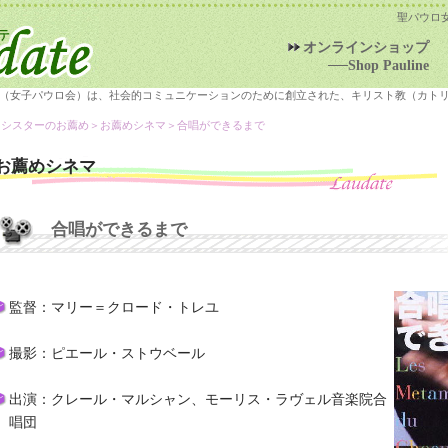
聖パウロ
オンラインショップ
──Shop Pauline
（女子パウロ会）は、社会的コミュニケーションのために創立された、キリスト教（カト
＞シスターのお薦め＞
お薦めシネマ
＞合唱ができるまで
お薦めシネマ
合唱ができるまで
監督：マリー＝クロード・トレユ
撮影：ピエール・ストウベール
出演：クレール・マルシャン、モーリス・ラヴェル音楽院合
唱団