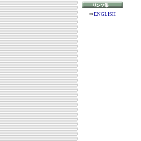
⇒
ENGLISH