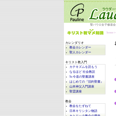
聖パウロ女子修道会
home
カレンダリオ
教会カレンダー
聖人カレンダー
キリスト教入門
カテキズムを読もう
なるほど 社会教説
Sr.今道の聖書講座
はじめての『旧約聖書』
山本神父入門講座
聖霊講座
教会
教会をたずねて
日本キリシタン物語
カトリック教会の歴史