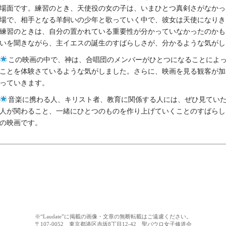
場面です。練習のとき、天使役の女の子は、いまひとつ真剣さがなかっ
場で、相手となる羊飼いの少年と歌っていく中で、彼女は天使になりき
練習のときは、自分の置かれている重要性が分かっていなかったのかも
いを聞きながら、主イエスの誕生のすばらしさが、分かるような気がし
この映画の中で、神は、合唱団のメンバーがひとつになることによ
ことを体験さているような気がしました。さらに、映画を見る観客が加
っていきます。
音楽に携わる人、キリスト者、教育に関係する人には、ぜひ見てい
人が関わること、一緒にひとつのものを作り上げていくことのすばらし
の映画です。
※“Laudate”に掲載の画像・文章の無断転載はご遠慮ください。
〒107-0052 東京都港区赤坂8丁目12-42 聖パウロ女子修道会