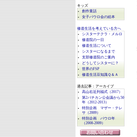
キッズ
創作童話
女子パウロ会の絵本
修道生活を考えている方へ
シスターテクラ・メルロ
修道院の一日
修道生活について
シスターになるまで
支部修道院のご案内
どうしてシスターに？
世界のFSP
修道生活豆知識Ｑ＆Ａ
過去記事：アーカイブ
高山右近列福式（2017）
第2バチカン公会議から50
年（2012-2013）
特別企画 マザー・テレ
サ（2009）
特別企画 パウロ年
（2008-2009）