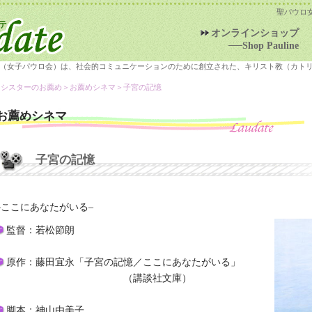
聖パウロ
オンラインショップ
──Shop Pauline
（女子パウロ会）は、社会的コミュニケーションのために創立された、キリスト教（カト
＞シスターのお薦め＞
お薦めシネマ
＞子宮の記憶
お薦めシネマ
子宮の記憶
–ここにあなたがいる–
監督：若松節朗
原作：藤田宜永「子宮の記憶／ここにあなたがいる」
（講談社文庫）
脚本：神山由美子