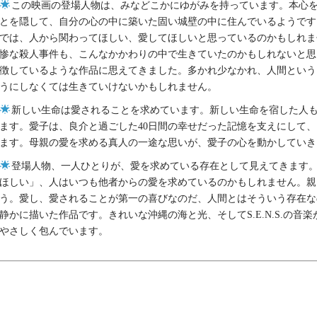
この映画の登場人物は、みなどこかにゆがみを持っています。本心
とを隠して、自分の心の中に築いた固い城壁の中に住んでいるようです
では、人から関わってほしい、愛してほしいと思っているのかもしれま
惨な殺人事件も、こんなかかわりの中で生きていたのかもしれないと思
徴しているような作品に思えてきました。多かれ少なかれ、人間という
うにしなくては生きていけないかもしれません。
新しい生命は愛されることを求めています。新しい生命を宿した人
ます。愛子は、良介と過ごした40日間の幸せだった記憶を支えにして
ます。母親の愛を求める真人の一途な思いが、愛子の心を動かしていき
登場人物、一人ひとりが、愛を求めている存在として見えてきます
ほしい」、人はいつも他者からの愛を求めているのかもしれません。親
う。愛し、愛されることが第一の喜びなのだ、人間とはそういう存在な
静かに描いた作品です。きれいな沖縄の海と光、そしてS.E.N.S.の音
やさしく包んでいます。