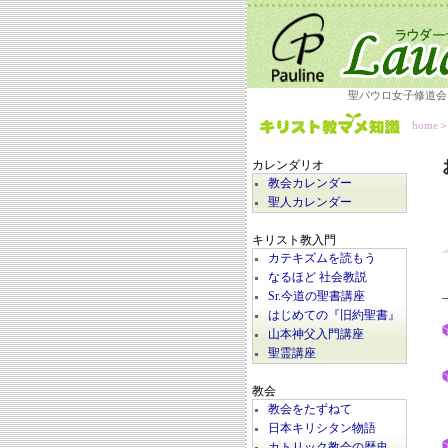
聖パウロ女子修道会
home
カレンダリオ
教会カレンダー
聖人カレンダー
キリスト教入門
カテキズムを読もう
なるほど 社会教説
Sr.今道の聖書講座
はじめての『旧約聖書』
山本神父入門講座
聖霊講座
教会
教会をたずねて
日本キリシタン物語
カトリック教会の歴史