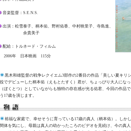
音楽監督：S.E.N.S.
出演：松雪泰子、柄本佑、野村佑香、中村映里子、寺島進、
余貴美子
配給：トルネード・フィルム
2006年 日本映画 115分
黒木和雄監督の戦争レクイエム3部作の2番目の作品「美しい夏キリ
役でデビューした柄本佑（えもとたすく）君が、ちょっぴり大人になっ
（ぼくとつ）としていながらも独特の存在感が光る佑君、今回の作品で
う17歳を演じます。
裕福な家庭で、幸せそうに育っている17歳の真人（柄本佑）。しか
間体を気にし、母親は真人の幼かったころのビデオを見続け、今の真人