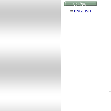
⇒
ENGLISH