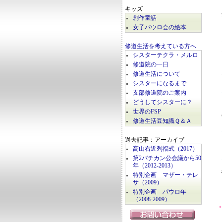
キッズ
創作童話
女子パウロ会の絵本
修道生活を考えている方へ
シスターテクラ・メルロ
修道院の一日
修道生活について
シスターになるまで
支部修道院のご案内
どうしてシスターに？
世界のFSP
修道生活豆知識Ｑ＆Ａ
過去記事：アーカイブ
高山右近列福式（2017）
第2バチカン公会議から50
年（2012-2013）
特別企画 マザー・テレ
サ（2009）
特別企画 パウロ年
（2008-2009）