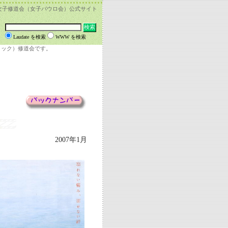
女子修道会（女子パウロ会）公式サイト
Laudate を検索
WWW を検索
リック）修道会です。
2007年1月