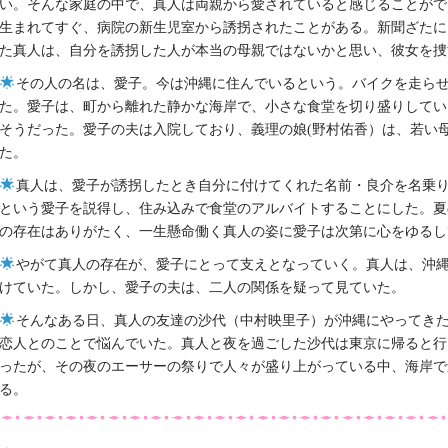
い。そんな家庭の中で、真人は両親から愛されていると感じることがで
生まれてすぐ、病院の新生児室から誘拐されたことがある。新聞ざたに
た真人は、自分を誘拐した人が本当の母親ではないかと思い、彼女を捜
その人の名は、愛子。今は沖縄に住んでいるという。バイクを走ら
た。愛子は、町から離れた静かな海岸で、小さな食堂を切り盛りしてい
そうだった。愛子の夫は入院しており、義理の娘(野村佑香）は、若い
た。
真人は、愛子が誘拐したとき自分に付けてくれた名前・良介を名乗
という愛子を説得し、住み込みで食堂のアルバイトすることにした。夏
の存在はありがたく、一生懸命働く真人の姿に愛子は次第に心をゆるし
やがて真人の存在が、愛子にとって支えとなっていく。真人は、沖
けていた。しかし、愛子の夫は、二人の関係を疑って見ていた。
そんなある日、真人の友達の沙代（中村映里子）が沖縄にやってき
恋人とのことで悩んでいた。真人と夜を過ごした沙代は東京に帰ると行
ったが、その夜のエーサーの祭りで人々が盛り上がっている中、海岸で
る。