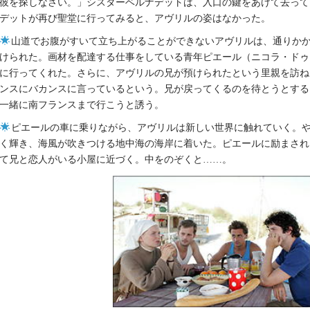
彼を探しなさい。」シスターベルナデットは、入口の鍵をあけて去って
デットが再び聖堂に行ってみると、アヴリルの姿はなかった。
山道でお腹がすいて立ち上がることができないアヴリルは、通りか
けられた。画材を配達する仕事をしている青年ピエール（ニコラ・ドゥ
に行ってくれた。さらに、アヴリルの兄が預けられたという里親を訪ね
ンスにバカンスに言っているという。兄が戻ってくるのを待とうとする
一緒に南フランスまで行こうと誘う。
ピエールの車に乗りながら、アヴリルは新しい世界に触れていく。
く輝き、海風が吹きつける地中海の海岸に着いた。ピエールに励まされ
て兄と恋人がいる小屋に近づく。中をのぞくと……。