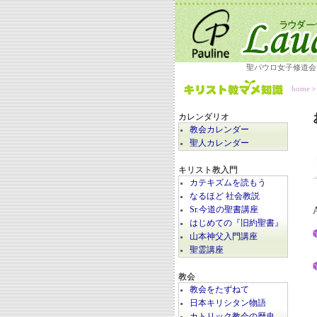
聖パウロ女子修道会
home
カレンダリオ
教会カレンダー
聖人カレンダー
キリスト教入門
カテキズムを読もう
なるほど 社会教説
A
Sr.今道の聖書講座
はじめての『旧約聖書』
山本神父入門講座
聖霊講座
教会
教会をたずねて
日本キリシタン物語
カトリック教会の歴史