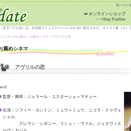
聖パウロ
オンラインショップ
──Shop Pauline
（女子パウロ会）は、社会的コミュニケーションのために創立された、キリスト教（カト
＞シスターのお薦め＞
お薦めシネマ
＞アヴリルの恋
お薦めシネマ
アヴリルの恋
vril
監督・脚本：ジェラール・ユスターシュ＝マチュー
出演：ソフィー・カントン、ミュウ＝ミュウ、ニコラ・ドゥヴォ
シェル、
クレマン・シボニー、リシュ－・ヴァル、ジュヌヴィエ
ーヴ・カジル