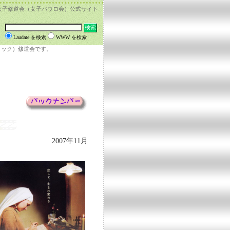
女子修道会（女子パウロ会）公式サイト
Laudate を検索
WWW を検索
リック）修道会です。
2007年11月