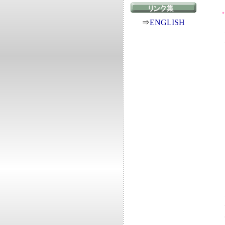
⇒
ENGLISH