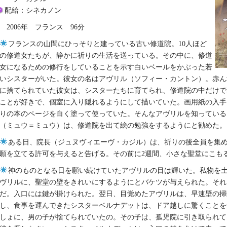
配給：シネカノン
2006年 フランス 96分
フランスの山間にひっそりと建っている古い修道院。10人ほど
の修道女たちが、静かに祈りの生活を送っている。その中に、修道
女になるための修行をしていることを示す白いベールをかぶった若
いシスターがいた。彼女の名はアヴリル（ソフィー・カントン）。赤ん
に捨てられていた彼女は、シスターたちに育てられ、修道院の中だけで
ことが好きで、個室に入り隠れるようにして描いていた。画用紙の入手
りの本のページを白く塗って使っていた。そんなアヴリルを知っている
（ミュウ＝ミュウ）は、修道院を出て絵の勉強をするようにと勧めた。
ある日、院長（ジュヌヴィエーヴ・カジル）は、祈りの後全員を集
願を立てる許可を与えると告げる。その前に2週間、小さな聖堂にこも
神のものとなる日を願い続けていたアヴリルの目は輝いた。私物を
ヴリルに、聖堂の壁をきれいにするようにとバケツが与えられた。それ
だ。入口には鍵が掛けられた。翌日、目覚めたアヴリルは、早速壁の掃
し、食事を運んできたシスターベルナデットは、ドア越しに驚くことを
しょに、男の子が捨てられていたの。その子は、孤児院に引き取られて