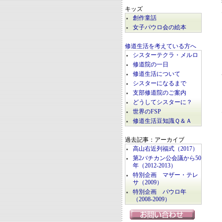
キッズ
創作童話
女子パウロ会の絵本
修道生活を考えている方へ
シスターテクラ・メルロ
修道院の一日
修道生活について
シスターになるまで
支部修道院のご案内
どうしてシスターに？
世界のFSP
修道生活豆知識Ｑ＆Ａ
過去記事：アーカイブ
高山右近列福式（2017）
第2バチカン公会議から50
年（2012-2013）
特別企画 マザー・テレ
サ（2009）
特別企画 パウロ年
（2008-2009）