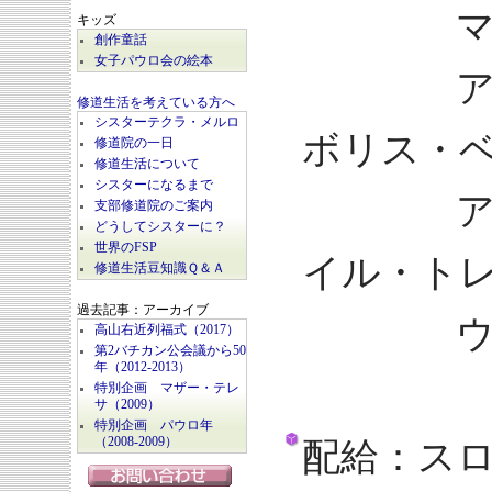
マリー
キッズ
創作童話
女子パウロ会の絵本
アンナ
修道生活を考えている方へ
シスターテクラ・メルロ
ボリス・
修道院の一日
修道生活について
シスターになるまで
アンド
支部修道院のご案内
どうしてシスターに？
世界のFSP
イル・ト
修道生活豆知識Ｑ＆Ａ
過去記事：アーカイブ
ウラジ
高山右近列福式（2017）
第2バチカン公会議から50
年（2012-2013）
特別企画 マザー・テレ
サ（2009）
特別企画 パウロ年
（2008-2009）
配給：ス