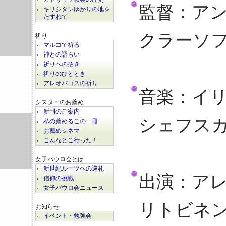
監督：ア
キリシタンゆかりの地を
たずねて
クラーソ
祈り
マルコで祈る
神との語らい
祈りへの招き
祈りのひととき
アレオパゴスの祈り
音楽：イ
シスターのお薦め
新刊のご案内
シェフス
私の薦めるこの一冊
お薦めシネマ
こんなとこ行った！
女子パウロ会とは
新世紀ルーツへの巡礼
出演：ア
信仰の挑戦
女子パウロ会ニュース
リトビネ
お知らせ
イベント・勉強会