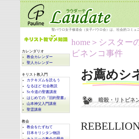
聖パウロ女子修道会（女子パウロ会）は、社会的コミュ
home
＞シスター
ビネンコ事件
カレンダリオ
教会カレンダー
聖人カレンダー
お薦めシ
キリスト教入門
カテキズムを読もう
なるほど 社会教説
Sr.今道の聖書講座
はじめての『旧約聖書』
暗殺・リトビネ
山本神父入門講座
聖霊講座
教会
REBELLION
教会をたずねて
日本キリシタン物語
カトリック教会の歴史