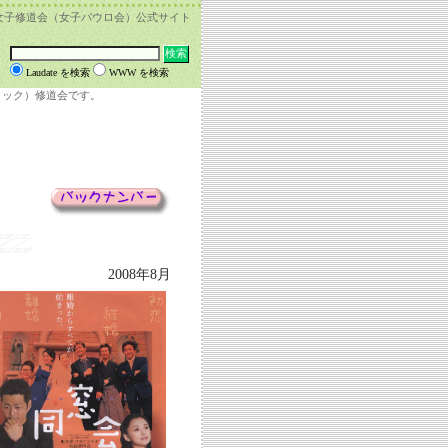
女子修道会（女子パウロ会）公式サイト
Laudate を検索
WWW を検索
リック）修道会です。
2008年8月