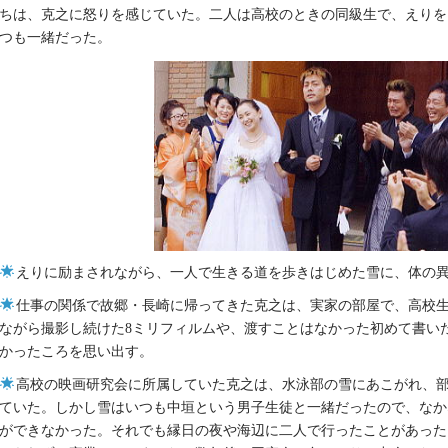
ちは、克之に怒りを感じていた。二人は高校のときの同級生で、えりを
つも一緒だった。
えりに励まされながら、一人で生きる道を歩きはじめた雪に、体の
仕事の関係で故郷・長崎に帰ってきた克之は、実家の部屋で、高校
ながら撮影し続けた8ミリフィルムや、渡すことはなかった初めて書い
かったころを思い出す。
高校の映画研究会に所属していた克之は、水泳部の雪にあこがれ、
ていた。しかし雪はいつも中垣という男子生徒と一緒だったので、なか
ができなかった。それでも縁日の夜や海辺に二人で行ったことがあった