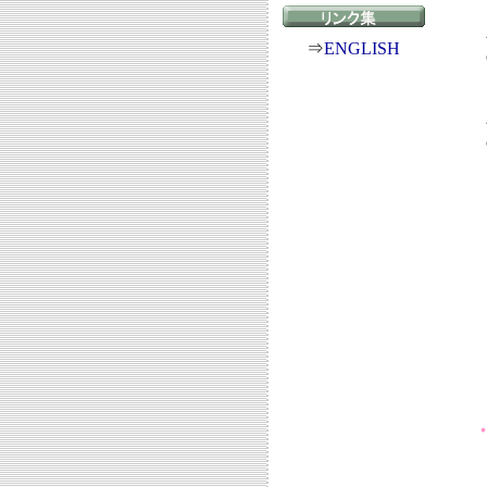
⇒
ENGLISH