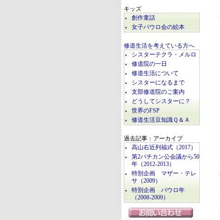
キッズ
創作童話
女子パウロ会の絵本
修道生活を考えている方へ
シスターテクラ・メルロ
修道院の一日
修道生活について
シスターになるまで
支部修道院のご案内
どうしてシスターに？
世界のFSP
修道生活豆知識Ｑ＆Ａ
過去記事：アーカイブ
高山右近列福式（2017）
第2バチカン公会議から50
年（2012-2013）
特別企画 マザー・テレ
サ（2009）
特別企画 パウロ年
（2008-2009）