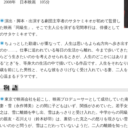
2008年 日本映画 105分
演出・脚本・出演する劇団主宰者のサタケミキオが初めて監督し
た映画「同級生」。そこで主人公を演ずる宅間孝行は、俳優として
のサタケミキオです。
ちょっとした勘違いが重なって、人生は思いもよらぬ方向へ歩き出
のか……。仕事に追われている毎日の生活から離れ、今まで歩いてきた
らどう生きたいのかを考えさせられるときが、人生のどこかにはありま
る“とき”を、等身大の生活の中で描いている作品です。人生をそれなり
歳を前にした男性と、そんな彼をさりげなく受け入れている妻、二人を
心温まるドラマです。
東京で映画会社を起こし、映画プロデューサーとして成功していた
妻・雪（永作博美）との間に子どもはいず、関係がさめていた。若手女
之は、雪に離婚を申し出、雪はあっさりと受け入れた。中学からの同級
の親友・石川えり（鈴木砂羽）は、裏切った克之への怒りを現さない雪
いいのかと問うが、雪はこだわっていないようだ。二人の離婚を知った