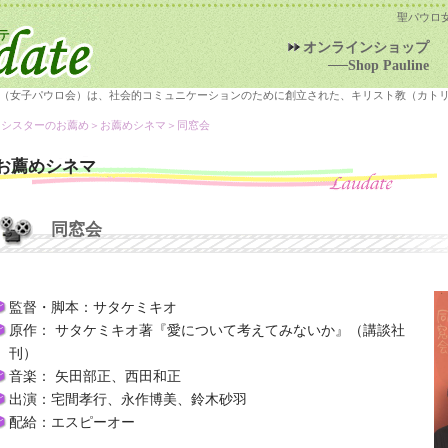
聖パウロ
オンラインショップ
──Shop Pauline
（女子パウロ会）は、社会的コミュニケーションのために創立された、キリスト教（カト
＞シスターのお薦め＞
お薦めシネマ
＞同窓会
お薦めシネマ
同窓会
監督・脚本：サタケミキオ
原作： サタケミキオ著『愛について考えてみないか』（講談社
刊）
音楽： 矢田部正、西田和正
出演：宅間孝行、永作博美、鈴木砂羽
配給：エスピーオー