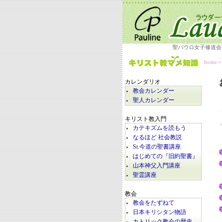
聖パウロ女子修道会
home
カレンダリオ
教会カレンダー
聖人カレンダー
キリスト教入門
カテキズムを読もう
なるほど 社会教説
Sr.今道の聖書講座
はじめての『旧約聖書』
山本神父入門講座
聖霊講座
教会
教会をたずねて
日本キリシタン物語
カトリック教会の歴史