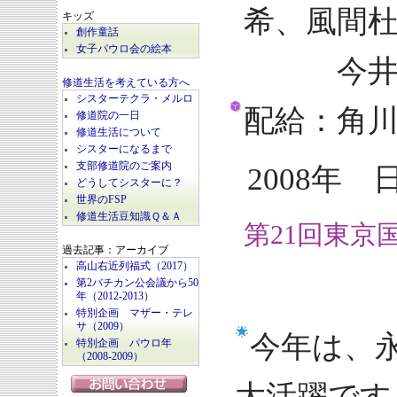
希、風間
キッズ
創作童話
女子パウロ会の絵本
今井雅之
修道生活を考えている方へ
シスターテクラ・メルロ
配給：角
修道院の一日
修道生活について
シスターになるまで
支部修道院のご案内
2008年 
どうしてシスターに？
世界のFSP
修道生活豆知識Ｑ＆Ａ
第21回東京
過去記事：アーカイブ
高山右近列福式（2017）
第2バチカン公会議から50
年（2012-2013）
特別企画 マザー・テレ
サ（2009）
今年は、
特別企画 パウロ年
（2008-2009）
大活躍です