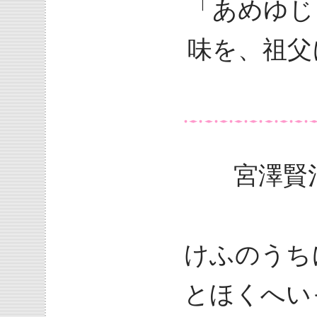
「あめゆじ
味を、祖父
宮澤賢治
けふのうち
とほくへい