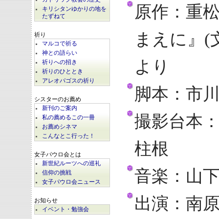
原作：重
キリシタンゆかりの地を
たずねて
まえに』(
祈り
マルコで祈る
神との語らい
より
祈りへの招き
祈りのひととき
アレオパゴスの祈り
脚本：市
シスターのお薦め
新刊のご案内
撮影台本
私の薦めるこの一冊
お薦めシネマ
こんなとこ行った！
柱根
女子パウロ会とは
新世紀ルーツへの巡礼
音楽：山
信仰の挑戦
女子パウロ会ニュース
出演：南
お知らせ
イベント・勉強会