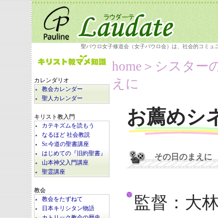
聖パウロ女子修道会（女子パウロ会）は、社会的コミュ
home
＞シスター
えに
カレンダリオ
教会カレンダー
聖人カレンダー
お薦めシ
キリスト教入門
カテキズムを読もう
なるほど 社会教説
Sr.今道の聖書講座
はじめての『旧約聖書』
その日のまえに
山本神父入門講座
聖霊講座
教会
監督：大
教会をたずねて
日本キリシタン物語
カトリック教会の歴史