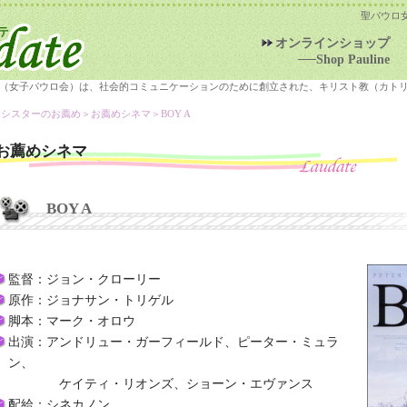
聖パウロ
オンラインショップ
──Shop Pauline
（女子パウロ会）は、社会的コミュニケーションのために創立された、キリスト教（カト
＞シスターのお薦め＞
お薦めシネマ
＞BOY A
お薦めシネマ
BOY A
監督：ジョン・クローリー
原作：ジョナサン・トリゲル
脚本：マーク・オロウ
出演：アンドリュー・ガーフィールド、ピーター・ミュラ
ン、
ケイティ・リオンズ、ショーン・エヴァンス
配給：シネカノン