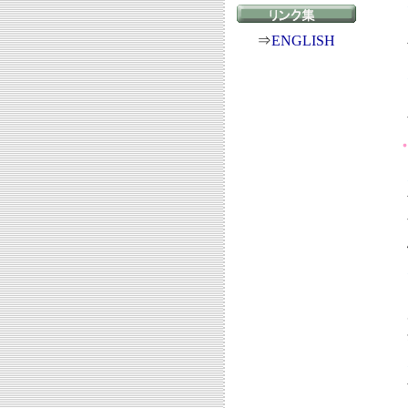
⇒
ENGLISH