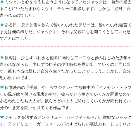
ミシェルと心をゆるしあうようになっていたジャックは、自分の過
ることにいたたまれなくなり、テリーに相談します。しかし「絶対、言
言われるのでした。
ある日、息子と酒を飲んで酔いつぶれたテリーは、酔いつぶれ寝言
まえは俺の誇りだ、ジャック」。それは父親に心を開こうとしていた息
すことばでした。
観客は、少しずつ社会と他者に適応していこうと歩みはじめた少年A
言われながらも、少しずつ自分の少年時代を思い出していくのと同じ歩
す。彼も本当は新しい自分を生きたかったことでしょう。しかし、自分
思い出すのです。
日本映画の「手紙」や、今フジテレビで放映中の「イノセント・ラ
しい風が吹き付ける現実の中で、彼らがどう生きていくかが問題なので
あるわたしたち大人が、彼らとどのように関わっていくかが問われてい
分の生き方を問いかけてくる作品です。
ジャックを演ずるアンドリュー・ガーフィールドが、微妙なジャッ
す。アンドリュー・ガーフィールドのすばらしい演技力も、じっくりと