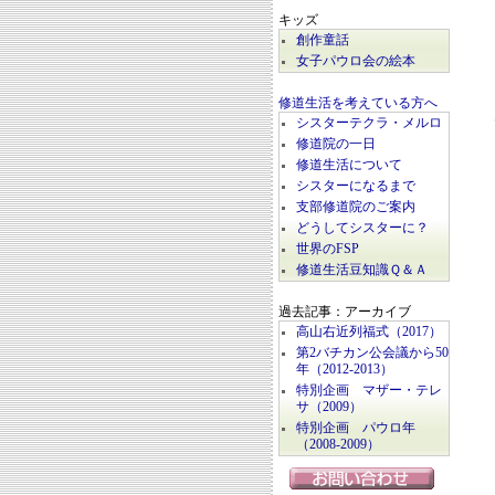
キッズ
創作童話
女子パウロ会の絵本
修道生活を考えている方へ
シスターテクラ・メルロ
修道院の一日
修道生活について
シスターになるまで
支部修道院のご案内
どうしてシスターに？
世界のFSP
修道生活豆知識Ｑ＆Ａ
過去記事：アーカイブ
高山右近列福式（2017）
第2バチカン公会議から50
年（2012-2013）
特別企画 マザー・テレ
サ（2009）
特別企画 パウロ年
（2008-2009）