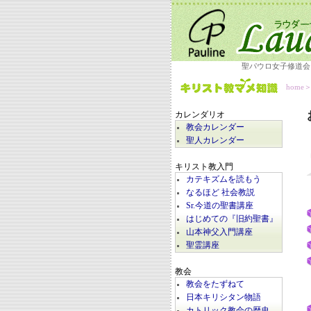
聖パウロ女子修道会
home
カレンダリオ
教会カレンダー
聖人カレンダー
キリスト教入門
カテキズムを読もう
なるほど 社会教説
Sr.今道の聖書講座
はじめての『旧約聖書』
山本神父入門講座
聖霊講座
教会
教会をたずねて
日本キリシタン物語
カトリック教会の歴史