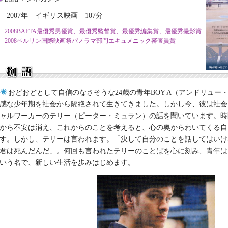
2007年 イギリス映画 107分
2008BAFTA最優秀男優賞、最優秀監督賞、最優秀編集賞、最優秀撮影賞
2008ベルリン国際映画祭パノラマ部門エキュメニック審査員賞
おどおどとして自信のなさそうな24歳の青年BOY A（アンドリュー
感な少年期を社会から隔絶されて生きてきました。しかし今、彼は社会
ャルワーカーのテリー（ピーター・ミュラン）の話を聞いています。時
から不安は消え、これからのことを考えると、心の奥からわいてくる自
す。しかし、テリーは言われます。「決して自分のことを話してはいけ
君は死んだんだ」。何回も言われたテリーのことばを心に刻み、青年は
いう名で、新しい生活を歩みはじめます。