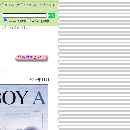
女子修道会（女子パウロ会）公式サイト
Laudate を検索
WWW を検索
リック）修道会です。
2008年11月