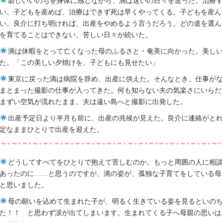
新しいいのちを身体に感じながら、滴は迷いの日々を送った。治療
い。子どもを産めば、治療はできず死は早くやってくる。子どもを産ん
い。良介に打ち明ければ、出産をやめるよう言うだろう。どの道を選ん
を育てることはできない。苦しい日々が続いた。
滴は休暇をとって亡くなった母のふるさと・奄美に向かった。美し
た。「この美しい夕焼けを、子どもにも見せたい」
東京に戻った滴は病院を辞め、出産に供えた。そんなとき、仕事が
まとまった撮影の仕事が入ってきた。何も知らない夫の気楽さにいらだ
まずい空気が流れたまま、夫は遠い島へと撮影に出発した。
出産予定日より半月も前に、出産の兆候が見えた。良介に連絡がと
定なままひとりで出産を迎えた。
どうしてすべてをひとりで抱えて苦しむのか。もっと周囲の人に相
あったのに……と思うのですが、滴の姿が、孤独な子育てをしている母
と思いました。
母の願いを込めて生まれた子が、明るく生きている姿を見るといの
た！！ と思わず涙が出てしまいます。生まれてくる子へ母親の思いは