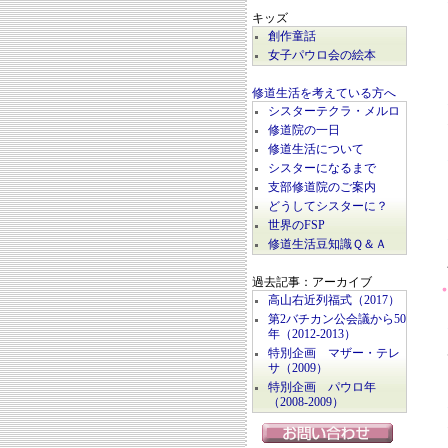
キッズ
創作童話
女子パウロ会の絵本
修道生活を考えている方へ
シスターテクラ・メルロ
修道院の一日
修道生活について
シスターになるまで
支部修道院のご案内
どうしてシスターに？
世界のFSP
修道生活豆知識Ｑ＆Ａ
過去記事：アーカイブ
高山右近列福式（2017）
第2バチカン公会議から50
年（2012-2013）
特別企画 マザー・テレ
サ（2009）
特別企画 パウロ年
（2008-2009）