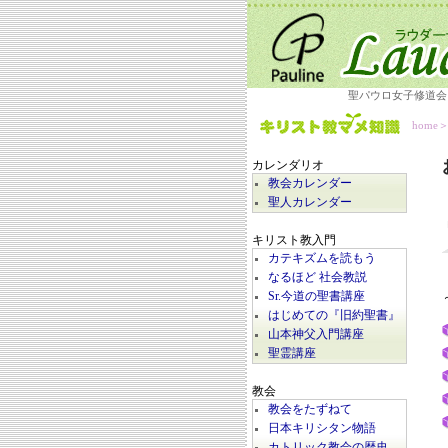
聖パウロ女子修道会
home
カレンダリオ
教会カレンダー
聖人カレンダー
キリスト教入門
カテキズムを読もう
なるほど 社会教説
Sr.今道の聖書講座
はじめての『旧約聖書』
山本神父入門講座
聖霊講座
教会
教会をたずねて
日本キリシタン物語
カトリック教会の歴史