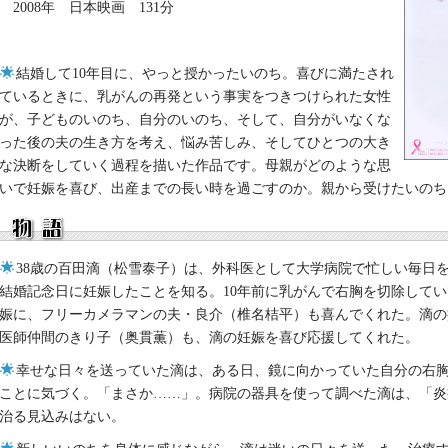
2008年 日本映画 131分
結婚して10年目に、やっと授かったいのち。喜びに満たされ
ているときに、乳がんの再発という事実をつきつけられた女性
が、子どものいのち、自分のいのち、そして、自分がいなくな
った後の夫の生き方を考え、悩み苦しみ、そしてひとつの大き
な決断をしていく過程を描いた作品です。母親がどのような思
いで妊娠を喜び、出産までの長い時を過ごすのか。親から受けたいのち
38歳の百田滴（松雪泰子）は、外科医として大学病院で忙しい毎日を
結婚記念日に妊娠したことを知る。10年前に乳がんで右胸を切除して
娠に、フリーカメラマンの夫・良介（椎名桔平）も喜んでくれた。滴の
医師仲間のきり子（奥貫薫）も、滴の妊娠を喜び応援してくれた。
幸せな日々を送っていた滴は、ある日、鏡に向かっていた自分の右
ことに気づく。「まさか……」。病院の器具を使って調べた滴は、「炎
治る見込みはない。