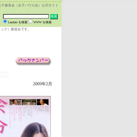
女子修道会（女子パウロ会）公式サイト
Laudate を検索
WWW を検索
リック）修道会です。
2009年2月