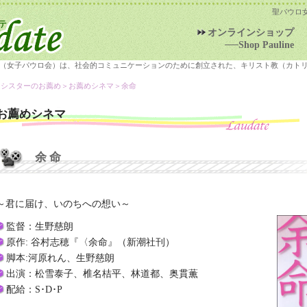
聖パウロ
オンラインショップ
──Shop Pauline
（女子パウロ会）は、社会的コミュニケーションのために創立された、キリスト教（カト
＞シスターのお薦め＞
お薦めシネマ
＞余命
お薦めシネマ
余 命
～君に届け、いのちへの想い～
監督：生野慈朗
原作: 谷村志穂『〈余命』（新潮社刊）
脚本:河原れん、生野慈朗
出演：松雪泰子、椎名桔平、林道都、奥貫薫
配給：S･D･P