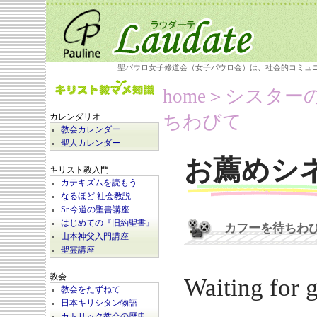
聖パウロ女子修道会（女子パウロ会）は、社会的コミュ
home
＞シスター
ちわびて
カレンダリオ
教会カレンダー
聖人カレンダー
お薦めシ
キリスト教入門
カテキズムを読もう
なるほど 社会教説
Sr.今道の聖書講座
はじめての『旧約聖書』
カフーを待ちわ
山本神父入門講座
聖霊講座
教会
Waiting for 
教会をたずねて
日本キリシタン物語
カトリック教会の歴史