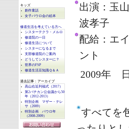
出演：玉
キッズ
創作童話
女子パウロ会の絵本
波孝子
修道生活を考えている方へ
シスターテクラ・メルロ
配給：エ
修道院の一日
修道生活について
シスターになるまで
ント
支部修道院のご案内
どうしてシスターに？
世界のFSP
修道生活豆知識Ｑ＆Ａ
2009年 
過去記事：アーカイブ
高山右近列福式（2017）
第2バチカン公会議から50
年（2012-2013）
特別企画 マザー・テレ
サ（2009）
すべてを
特別企画 パウロ年
（2008-2009）
ったりとし