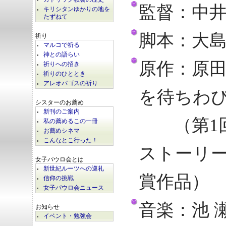
監督：中
キリシタンゆかりの地を
たずねて
脚本：大
祈り
マルコで祈る
神との語らい
原作：原
祈りへの招き
祈りのひととき
アレオパゴスの祈り
を待ちわ
シスターのお薦め
新刊のご案内
（第1回
私の薦めるこの一冊
お薦めシネマ
こんなとこ行った！
ストーリ
女子パウロ会とは
新世紀ルーツへの巡礼
賞作品）
信仰の挑戦
女子パウロ会ニュース
音楽：池 
お知らせ
イベント・勉強会