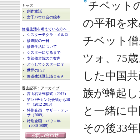
チベット
キッズ
創作童話
女子パウロ会の絵本
の平和を求
修道生活を考えている方へ
シスターテクラ・メルロ
チベット僧
修道院の一日
修道生活について
シスターになるまで
ツォ、75歳
支部修道院のご案内
どうしてシスターに？
世界のFSP
した中国共
修道生活豆知識Ｑ＆Ａ
過去記事：アーカイブ
族が蜂起し
高山右近列福式（2017）
第2バチカン公会議から50
年（2012-2013）
と一緒に中
特別企画 マザー・テレ
サ（2009）
特別企画 パウロ年
その後33
（2008-2009）