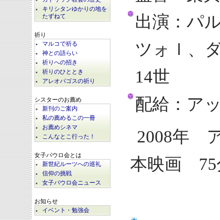
キリシタンゆかりの地を
出演：パ
たずねて
祈り
ツォｌ、
マルコで祈る
神との語らい
祈りへの招き
14世
祈りのひととき
アレオパゴスの祈り
配給：ア
シスターのお薦め
新刊のご案内
私の薦めるこの一冊
お薦めシネマ
2008年
こんなとこ行った！
女子パウロ会とは
本映画 75
新世紀ルーツへの巡礼
信仰の挑戦
女子パウロ会ニュース
お知らせ
イベント・勉強会