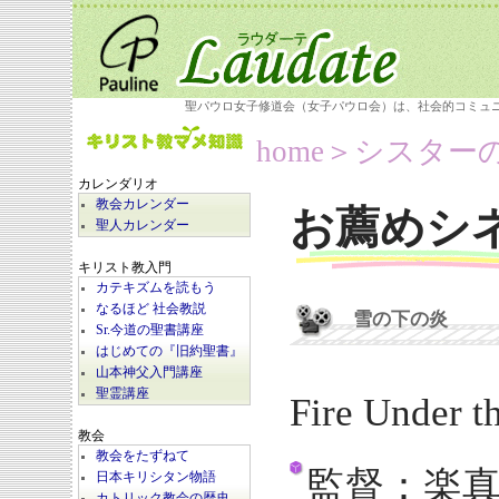
聖パウロ女子修道会（女子パウロ会）は、社会的コミュ
home
＞シスター
カレンダリオ
教会カレンダー
お薦めシ
聖人カレンダー
キリスト教入門
カテキズムを読もう
なるほど 社会教説
雪の下の炎
Sr.今道の聖書講座
はじめての『旧約聖書』
山本神父入門講座
聖霊講座
Fire Under t
教会
教会をたずねて
監督：楽
日本キリシタン物語
カトリック教会の歴史