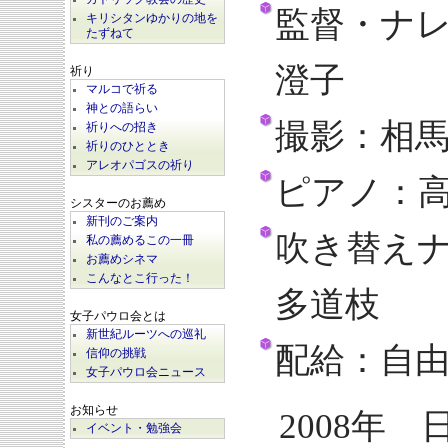
監督・ナ
キリシタンゆかりの地を
たずねて
澄子
祈り
マルコで祈る
神との語らい
撮影：相
祈りへの招き
祈りのひととき
アレオパゴスの祈り
ピアノ：
シスターのお薦め
新刊のご案内
吹き替え
私の薦めるこの一冊
お薦めシネマ
こんなとこ行った！
多道枝
女子パウロ会とは
新世紀ルーツへの巡礼
配給：自
信仰の挑戦
女子パウロ会ニュース
お知らせ
2008年 
イベント・勉強会