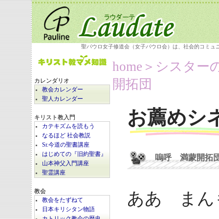
聖パウロ女子修道会（女子パウロ会）は、社会的コミュ
home
＞シスター
開拓団
カレンダリオ
教会カレンダー
聖人カレンダー
お薦めシ
キリスト教入門
カテキズムを読もう
なるほど 社会教説
Sr.今道の聖書講座
はじめての『旧約聖書』
嗚呼 満蒙開拓
山本神父入門講座
聖霊講座
教会
ああ まん
教会をたずねて
日本キリシタン物語
カトリック教会の歴史