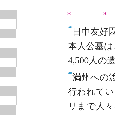
* *
日中友好
本人公墓は
4,500人
満州への渡
行われてい
リまで人々