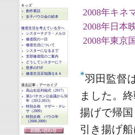
キッズ
2008年キ
創作童話
女子パウロ会の絵本
2008年日
修道生活を考えている方へ
シスターテクラ・メルロ
2008年東
修道院の一日
修道生活について
シスターになるまで
支部修道院のご案内
どうしてシスターに？
世界のFSP
修道生活豆知識Ｑ＆Ａ
羽田監督
過去記事：アーカイブ
高山右近列福式（2017）
ました。終
第2バチカン公会議から50
年（2012-2013）
特別企画 マザー・テレ
揚げで帰国
サ（2009）
特別企画 パウロ年
（2008-2009）
引き揚げ船