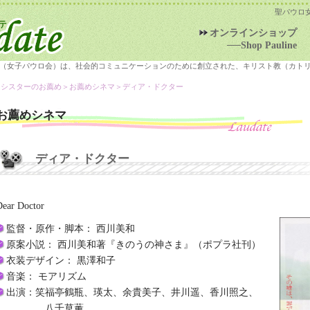
聖パウロ
オンラインショップ
──Shop Pauline
（女子パウロ会）は、社会的コミュニケーションのために創立された、キリスト教（カト
＞シスターのお薦め＞
お薦めシネマ
＞ディア・ドクター
お薦めシネマ
ディア・ドクター
Dear Doctor
監督・原作・脚本： 西川美和
原案小説： 西川美和著『きのうの神さま』（ポプラ社刊）
衣装デザイン： 黒澤和子
音楽： モアリズム
出演：笑福亭鶴瓶、瑛太、余貴美子、井川遥、香川照之、
八千草薫