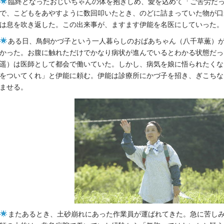
臨終となったおじいちゃんの体を抱きしめ、愛を込めて「ご苦労だ
で、こどもをあやすように数回叩いたとき、のどに詰まっていた物が口
は息を吹き返した。この出来事が、ますます伊能を名医にしていった。
ある日、鳥飼かづ子という一人暮らしのおばあちゃん（八千草薫）
かった。お腹に触れただけでかなり病状が進んでいるとわかる状態だっ
遥）は医師として都会で働いていた。しかし、病気を娘に悟られたくな
をついてくれ」と伊能に頼む。伊能は診療所にかづ子を招き、ぎこちな
ませる。
またあるとき、土砂崩れにあった作業員が運ばれてきた。急に苦し