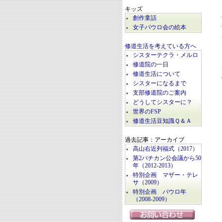
キッズ
創作童話
女子パウロ会の絵本
修道生活を考えている方へ
シスターテクラ・メルロ
修道院の一日
修道生活について
シスターになるまで
支部修道院のご案内
どうしてシスターに？
世界のFSP
修道生活豆知識Ｑ＆Ａ
過去記事：アーカイブ
高山右近列福式（2017）
第2バチカン公会議から50
年（2012-2013）
特別企画 マザー・テレ
サ（2009）
特別企画 パウロ年
（2008-2009）