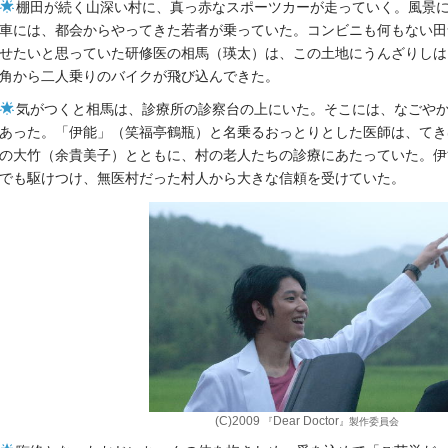
棚田が続く山深い村に、真っ赤なスポーツカーが走っていく。風景
車には、都会からやってきた若者が乗っていた。コンビニも何もない田
せたいと思っていた研修医の相馬（瑛太）は、この土地にうんざりしは
角から二人乗りのバイクが飛び込んできた。
気がつくと相馬は、診療所の診察台の上にいた。そこには、なごや
あった。「伊能」（笑福亭鶴瓶）と名乗るおっとりとした医師は、てき
の大竹（余貴美子）とともに、村の老人たちの診療にあたっていた。伊
でも駆けつけ、無医村だった村人から大きな信頼を受けていた。
(C)2009
Dear Doctor
『
』製作委員会