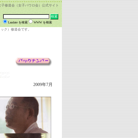
女子修道会（女子パウロ会）公式サイト
Laudate を検索
WWW を検索
リック）修道会です。
2009年7月