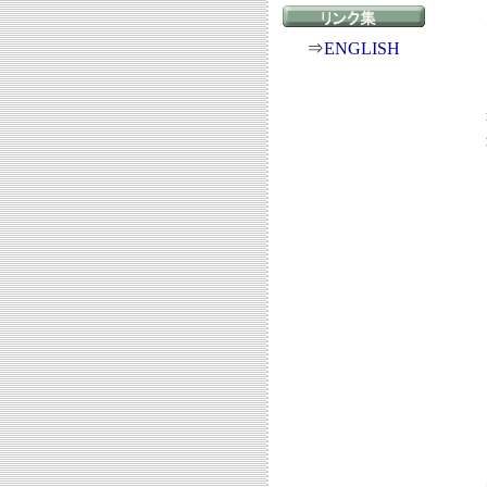
⇒
ENGLISH