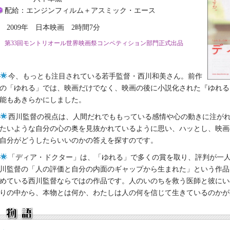
配給：エンジンフィルム＋アスミック・エース
2009年 日本映画 2時間7分
第33回モントリオール世界映画祭コンペティション部門正式出品
今、もっとも注目されている若手監督・西川和美さん。前作
の「ゆれる」では、映画だけでなく、映画の後に小説化された『ゆれる
能もあきらかにしました。
西川監督の視点は、人間だれでももっている感情や心の動きに注が
たいような自分の心の奥を見抜かれているように思い、ハッとし、映画
自分がどうしたらいいのかの答えを探すのです。
「ディア・ドクター」は、「ゆれる」で多くの賞を取り、評判が一
川監督の「人の評価と自分の内面のギャップから生まれた」という作品
めている西川監督ならではの作品です。人のいのちを救う医師と彼にい
りの中から、本物とは何か、わたしは人の何を信じて生きているのかが