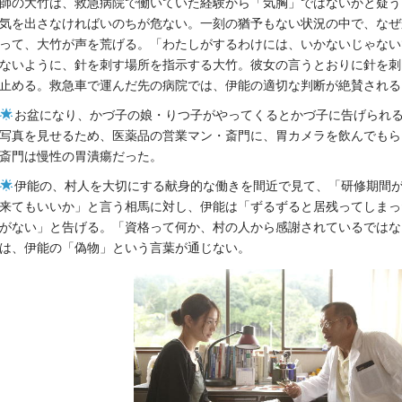
師の大竹は、救急病院で働いていた経験から「気胸」ではないかと疑う
気を出さなければいのちが危ない。一刻の猶予もない状況の中で、なぜ
って、大竹が声を荒げる。「わたしがするわけには、いかないじゃない
ないように、針を刺す場所を指示する大竹。彼女の言うとおりに針を刺
止める。救急車で運んだ先の病院では、伊能の適切な判断が絶賛される
お盆になり、かづ子の娘・りつ子がやってくるとかづ子に告げられ
写真を見せるため、医薬品の営業マン・斎門に、胃カメラを飲んでもら
斎門は慢性の胃潰瘍だった。
伊能の、村人を大切にする献身的な働きを間近で見て、「研修期間
来てもいいか」と言う相馬に対し、伊能は「ずるずると居残ってしまっ
がない」と告げる。「資格って何か、村の人から感謝されているではな
は、伊能の「偽物」という言葉が通じない。