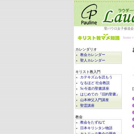
聖パウロ女子修道会
home
カレンダリオ
教会カレンダー
聖人カレンダー
キリスト教入門
カテキズムを読もう
なるほど 社会教説
Sr.今道の聖書講座
はじめての『旧約聖書』
山本神父入門講座
聖霊講座
教会
教会をたずねて
日本キリシタン物語
カトリック教会の歴史