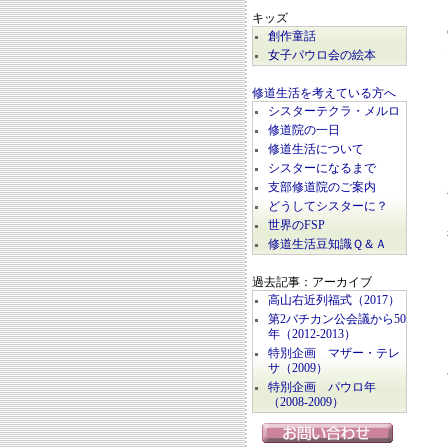
キッズ
創作童話
女子パウロ会の絵本
修道生活を考えている方へ
シスターテクラ・メルロ
修道院の一日
修道生活について
シスターになるまで
支部修道院のご案内
どうしてシスターに？
世界のFSP
修道生活豆知識Ｑ＆Ａ
過去記事：アーカイブ
高山右近列福式（2017）
第2バチカン公会議から50
年（2012-2013）
特別企画 マザー・テレ
サ（2009）
特別企画 パウロ年
（2008-2009）