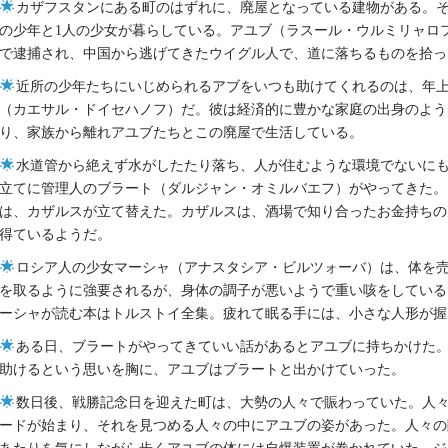
カザフスタンにある町のはずれに、廃屋となっている建物がある。そ
の少年と1人の少女が暮らしている。アユブ（ラスール・ウルミリャロ
で逮捕され、中国から逃げてきたウイグル人で、道に落ちるものを拾っ
近所の少年たちにいじめられるアブをいつも助けてくれるのは、年
（カエサル・ドイセハノフ）だ。彼は経済的に豊かな家庭の出身のよう
り、家族から離れアユブたちとこの廃屋で生活している。
水道管から絶えず水がしたたり落ち、人が住むような環境でないに
立てに管理人のブラート（ダルジャン・オミルバエフ）がやってきた。
は、カザルスが立て替えた。カザルスは、酒場で知り合ったお金持ちの
得ているようだ。
ロシア人の少女マーシャ（アナスタシア・ビルツォーバ）は、体を
を取るように強要されるが、身体の調子が悪いようで重い咳をしている
ーシャが読む本はトルストイ全集。疲れて眠る手には、小さな人形が握
ある日、ブラートがやってきていい話があるとアユブに持ちかけた
助けるという思いを胸に、アユブはブラートと出かけていった。
数日後、戦勝記念日を迎えた町は、大勢の人々で賑わっていた。人
ードが始まり、それを見つめる人々の中にアユブの姿があった。人々の