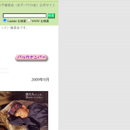
女子修道会（女子パウロ会）公式サイト
Laudate を検索
WWW を検索
リック）修道会です。
2009年9月