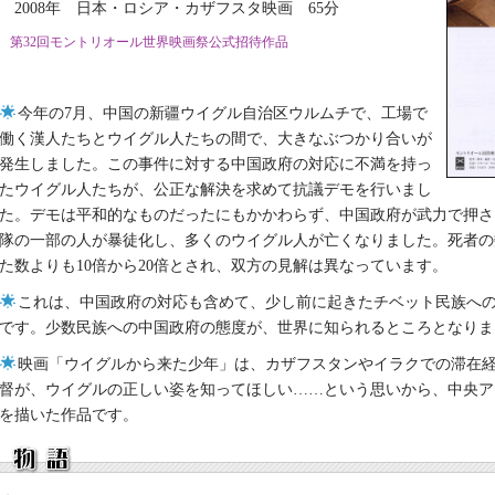
2008年 日本・ロシア・カザフスタ映画 65分
第32回モントリオール世界映画祭公式招待作品
今年の7月、中国の新疆ウイグル自治区ウルムチで、工場で
働く漢人たちとウイグル人たちの間で、大きなぶつかり合いが
発生しました。この事件に対する中国政府の対応に不満を持っ
たウイグル人たちが、公正な解決を求めて抗議デモを行いまし
た。デモは平和的なものだったにもかかわらず、中国政府が武力で押さ
隊の一部の人が暴徒化し、多くのウイグル人が亡くなりました。死者の
た数よりも10倍から20倍とされ、双方の見解は異なっています。
これは、中国政府の対応も含めて、少し前に起きたチベット民族へ
です。少数民族への中国政府の態度が、世界に知られるところとなりま
映画「ウイグルから来た少年」は、カザフスタンやイラクでの滞在
督が、ウイグルの正しい姿を知ってほしい……という思いから、中央ア
を描いた作品です。