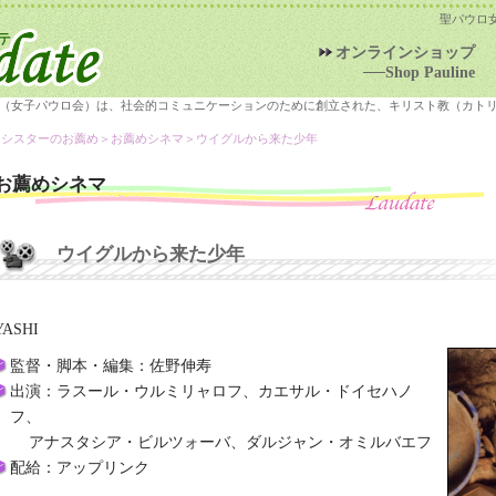
聖パウロ
オンラインショップ
──Shop Pauline
（女子パウロ会）は、社会的コミュニケーションのために創立された、キリスト教（カト
＞シスターのお薦め＞
お薦めシネマ
＞ウイグルから来た少年
お薦めシネマ
ウイグルから来た少年
YASHI
監督・脚本・編集：佐野伸寿
出演：ラスール・ウルミリャロフ、カエサル・ドイセハノ
フ、
アナスタシア・ビルツォーバ、ダルジャン・オミルバエフ
配給：アップリンク