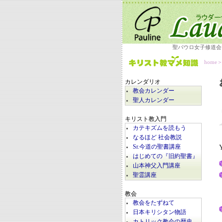
聖パウロ女子修道会
home
カレンダリオ
教会カレンダー
聖人カレンダー
キリスト教入門
カテキズムを読もう
なるほど 社会教説
Sr.今道の聖書講座
はじめての『旧約聖書』
山本神父入門講座
聖霊講座
教会
教会をたずねて
日本キリシタン物語
カトリック教会の歴史