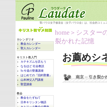
聖パウロ女子修道会（女子パウロ会）は、社会的コミュ
home
＞シスター
裂かれた記憶
カレンダリオ
教会カレンダー
聖人カレンダー
お薦めシ
キリスト教入門
カテキズムを読もう
なるほど 社会教説
Sr.今道の聖書講座
はじめての『旧約聖書』
南京 ─ 引き裂か
山本神父入門講座
聖霊講座
教会
教会をたずねて
日本キリシタン物語
カトリック教会の歴史