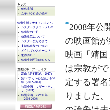
キッズ
創作童話
女子パウロ会の絵本
修道生活を考えている方へ
2008年
シスターテクラ・メルロ
修道院の一日
修道生活について
の映画館が
シスターになるまで
支部修道院のご案内
どうしてシスターに？
映画「靖国
世界のFSP
修道生活豆知識Ｑ＆Ａ
は宗教がで
過去記事：アーカイブ
高山右近列福式（2017）
第2バチカン公会議から50
定する署名
年（2012-2013）
特別企画 マザー・テレ
サ（2009）
りました。
特別企画 パウロ年
（2008-2009）
の論争は未