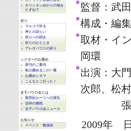
監督：武
キリシタンゆかりの地を
たずねて
構成・編
祈り
マルコで祈る
神との語らい
取材・イ
祈りへの招き
祈りのひととき
アレオパゴスの祈り
岡環
シスターのお薦め
新刊のご案内
出演：大
私の薦めるこの一冊
お薦めシネマ
こんなとこ行った！
次郎、松
女子パウロ会とは
新世紀ルーツへの巡礼
張秀英
信仰の挑戦
女子パウロ会ニュース
お知らせ
2009年 
イベント・勉強会