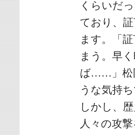
くらいだっ
ており、証
ます。「証
まう。早く
ば……」松
うな気持ち
しかし、歴
人々の攻撃