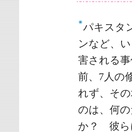
パキスタ
ンなど、い
害される事
前、7人の
れず、その
のは、何の
か？ 彼ら