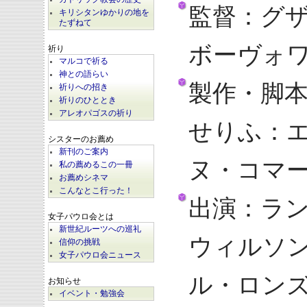
監督：グ
キリシタンゆかりの地を
たずねて
ボーヴォ
祈り
マルコで祈る
神との語らい
製作・脚
祈りへの招き
祈りのひととき
アレオパゴスの祈り
せりふ：
シスターのお薦め
新刊のご案内
ヌ・コマ
私の薦めるこの一冊
お薦めシネマ
こんなとこ行った！
出演：ラ
女子パウロ会とは
新世紀ルーツへの巡礼
ウィルソ
信仰の挑戦
女子パウロ会ニュース
ル・ロン
お知らせ
イベント・勉強会