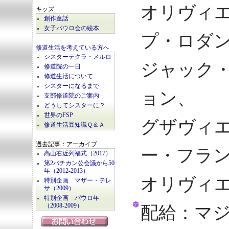
オリヴィ
キッズ
創作童話
女子パウロ会の絵本
プ・ロダ
修道生活を考えている方へ
シスターテクラ・メルロ
ジャック
修道院の一日
修道生活について
シスターになるまで
ョン、
支部修道院のご案内
どうしてシスターに？
世界のFSP
グザヴィ
修道生活豆知識Ｑ＆Ａ
過去記事：アーカイブ
ー・フラ
高山右近列福式（2017）
第2バチカン公会議から50
年（2012-2013）
オリヴィ
特別企画 マザー・テレ
サ（2009）
特別企画 パウロ年
（2008-2009）
配給：マジ