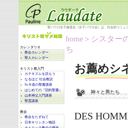
聖パウロ女子修道会（女子パウロ会）は、社会的コミュ
home
＞シスター
ち
カレンダリオ
教会カレンダー
聖人カレンダー
お薦めシ
キリスト教入門
カテキズムを読もう
なるほど 社会教説
Sr.今道の聖書講座
はじめての『旧約聖書』
神々と男たち
山本神父入門講座
聖霊講座
教会
DES HOMME
教会をたずねて
日本キリシタン物語
カトリック教会の歴史