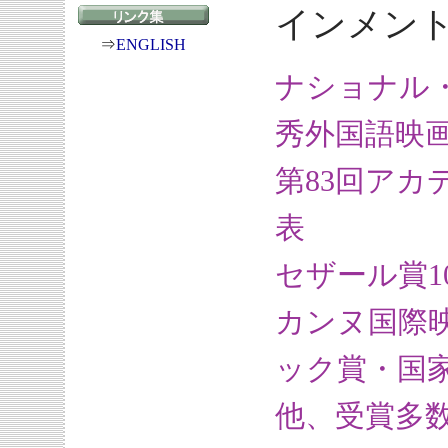
インメン
⇒
ENGLISH
ナショナル
秀外国語映
第83回ア
表
セザール賞1
カンヌ国際
ック賞・国
他、受賞多