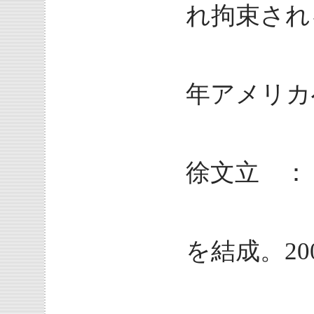
れ拘束され
6回の投
年アメリカ
徐文立 ：
鄧小平
を結成。2