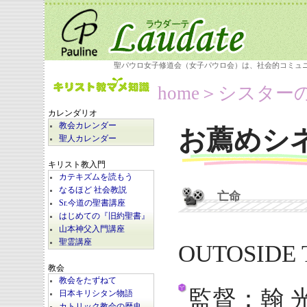
聖パウロ女子修道会（女子パウロ会）は、社会的コミュ
home
＞シスター
カレンダリオ
教会カレンダー
お薦めシ
聖人カレンダー
キリスト教入門
カテキズムを読もう
なるほど 社会教説
亡命
Sr.今道の聖書講座
はじめての『旧約聖書』
山本神父入門講座
聖霊講座
OUTOSIDE 
教会
教会をたずねて
監督：翰 
日本キリシタン物語
カトリック教会の歴史