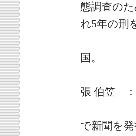
態調査のた
れ5年の刑
200
国。
張 伯笠 ：
天安門
で新聞を発