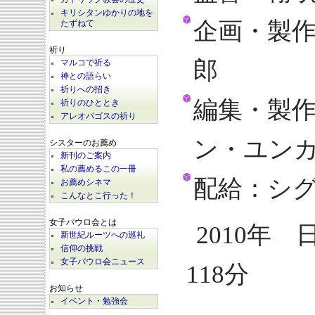
キリシタンゆかりの地を
企画・製
たずねて
祈り
郎
マルコで祈る
神との語らい
祈りへの招き
編集・製
祈りのひととき
アレオパゴスの祈り
ン・ユン
シスターのお薦め
新刊のご案内
私の薦めるこの一冊
配給：シ
お薦めシネマ
こんなとこ行った！
女子パウロ会とは
2010年
新世紀ルーツへの巡礼
信仰の挑戦
女子パウロ会ニュース
118分
お知らせ
イベント・勉強会