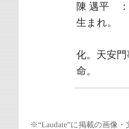
陳 邁平 ：
生まれ。
「民
化。天安門
命。
※“Laudate”に掲載の