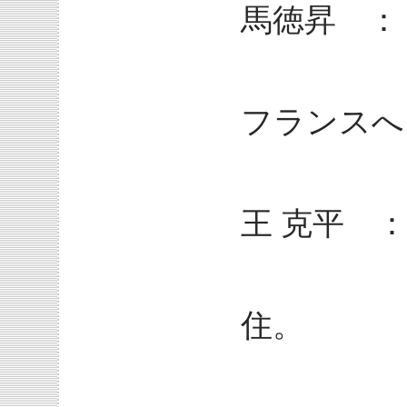
馬徳昇 ：
198
フランスへ
王 克平 ：
198
住。