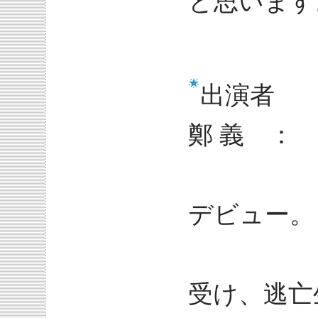
と思います
出演者
鄭 義 ： 
197
デビュー。
天安門
受け、逃亡