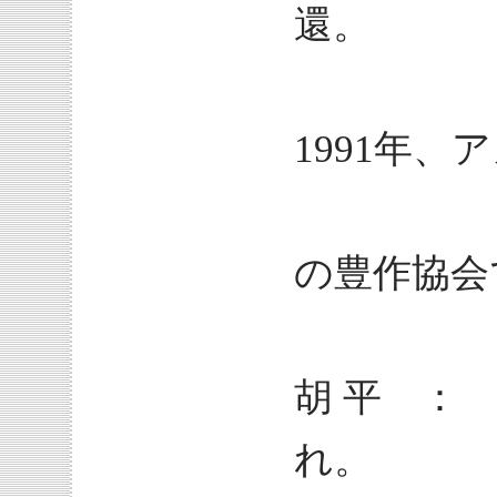
還。
2年
1991年、
現在
の豊作協会
胡 平 ： 
れ。