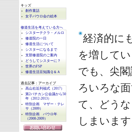
キッズ
創作童話
女子パウロ会の絵本
修道生活を考えている方へ
シスターテクラ・メルロ
経済的に
修道院の一日
修道生活について
シスターになるまで
を増してい
支部修道院のご案内
どうしてシスターに？
世界のFSP
でも、尖閣
修道生活豆知識Ｑ＆Ａ
過去記事：アーカイブ
ろいろな面
高山右近列福式（2017）
第2バチカン公会議から50
年（2012-2013）
て、どうな
特別企画 マザー・テレ
サ（2009）
特別企画 パウロ年
しまいます
（2008-2009）