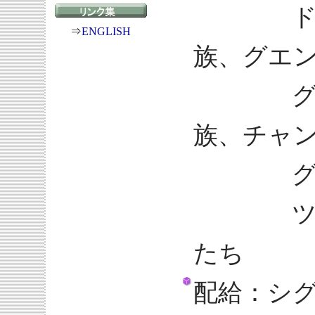
ド・ド
⇒
ENGLISH
族、グエ
グエン
族、チャ
グエン
ツーズ
たち
配給：シ