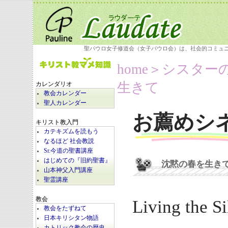
聖パウロ女子修道会（女子パウロ会）は、社会的コミュ
home
＞シスター
生きて
カレンダリオ
教会カレンダー
聖人カレンダー
お薦めシ
キリスト教入門
カテキズムを読もう
なるほど 社会教説
Sr.今道の聖書講座
はじめての『旧約聖書』
沈黙の春を生き
山本神父入門講座
聖霊講座
教会
Living the Si
教会をたずねて
日本キリシタン物語
カトリック教会の歴史