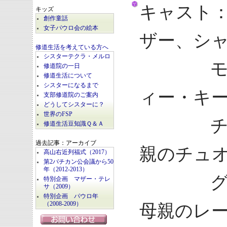
キャスト
キッズ
創作童話
女子パウロ会の絵本
ザー、シャ
修道生活を考えている方へ
シスターテクラ・メルロ
モナ・
修道院の一日
修道生活について
シスターになるまで
ィー・キ
支部修道院のご案内
どうしてシスターに？
世界のFSP
チュオ
修道生活豆知識Ｑ＆Ａ
過去記事：アーカイブ
親のチュ
高山右近列福式（2017）
第2バチカン公会議から50
年（2012-2013）
グエン
特別企画 マザー・テレ
サ（2009）
特別企画 パウロ年
（2008-2009）
母親のレ