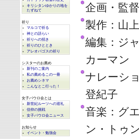
企画・監
キリシタンゆかりの地を
たずねて
製作：山
祈り
マルコで祈る
神との語らい
編集：ジ
祈りへの招き
祈りのひととき
アレオパゴスの祈り
カーマン
シスターのお薦め
新刊のご案内
ナレーシ
私の薦めるこの一冊
お薦めシネマ
こんなとこ行った！
登紀子
女子パウロ会とは
新世紀ルーツへの巡礼
音楽：グ
信仰の挑戦
女子パウロ会ニュース
ン・トゥ
お知らせ
イベント・勉強会