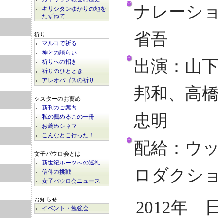
ナレーシ
キリシタンゆかりの地を
たずねて
省吾
祈り
マルコで祈る
神との語らい
出演：山
祈りへの招き
祈りのひととき
アレオパゴスの祈り
邦和、高
シスターのお薦め
新刊のご案内
忠明
私の薦めるこの一冊
お薦めシネマ
こんなとこ行った！
配給：ウ
女子パウロ会とは
新世紀ルーツへの巡礼
ロダクシ
信仰の挑戦
女子パウロ会ニュース
お知らせ
2012年 
イベント・勉強会