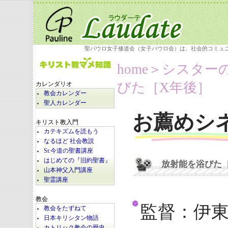
聖パウロ女子修道会（女子パウロ会）は、社会的コミュ
home
＞シスター
びた［X年後］
カレンダリオ
教会カレンダー
聖人カレンダー
お薦めシ
キリスト教入門
カテキズムを読もう
なるほど 社会教説
Sr.今道の聖書講座
はじめての『旧約聖書』
放射能を浴びた［
山本神父入門講座
聖霊講座
教会
監督：伊
教会をたずねて
日本キリシタン物語
カトリック教会の歴史