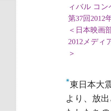
ィバル コ
第37回20
＜日本映画
2012メデ
＞
東日本大
より、放出