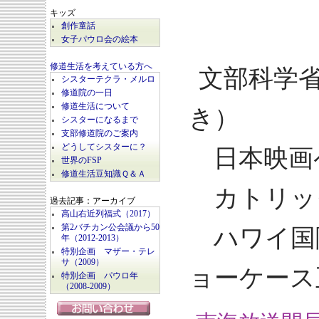
キッズ
創作童話
女子パウロ会の絵本
修道生活を考えている方へ
文部科学
シスターテクラ・メルロ
修道院の一日
修道生活について
き）
シスターになるまで
支部修道院のご案内
どうしてシスターに？
日本映画
世界のFSP
修道生活豆知識Ｑ＆Ａ
カトリッ
過去記事：アーカイブ
高山右近列福式（2017）
第2バチカン公会議から50
ハワイ国際
年（2012-2013）
特別企画 マザー・テレ
サ（2009）
ョーケース
特別企画 パウロ年
（2008-2009）