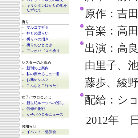
キリシタンゆかりの地を
原作：吉
たずねて
祈り
音楽：高
マルコで祈る
神との語らい
祈りへの招き
出演：高
祈りのひととき
アレオパゴスの祈り
由里子、
シスターのお薦め
新刊のご案内
私の薦めるこの一冊
藤歩、綾
お薦めシネマ
こんなとこ行った！
配給：シ
女子パウロ会とは
新世紀ルーツへの巡礼
信仰の挑戦
女子パウロ会ニュース
2012年 
お知らせ
イベント・勉強会