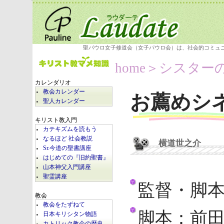
聖パウロ女子修道会（女子パウロ会）は、社会的コミュ
home
＞シスター
カレンダリオ
教会カレンダー
お薦めシ
聖人カレンダー
キリスト教入門
カテキズムを読もう
なるほど 社会教説
横道世之介
Sr.今道の聖書講座
はじめての『旧約聖書』
山本神父入門講座
聖霊講座
監督・脚
教会
教会をたずねて
脚本：前
日本キリシタン物語
カトリック教会の歴史