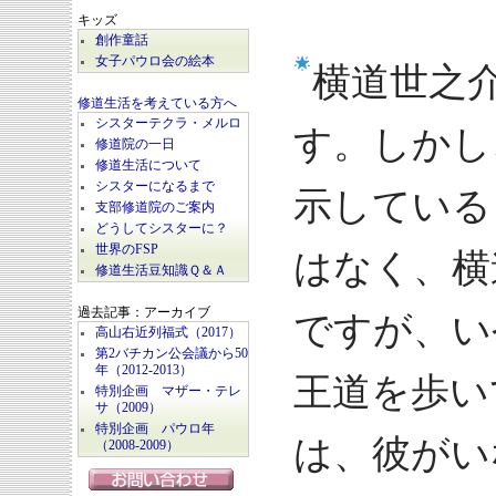
キッズ
創作童話
女子パウロ会の絵本
横道世之
修道生活を考えている方へ
シスターテクラ・メルロ
す。しかし
修道院の一日
修道生活について
シスターになるまで
示している
支部修道院のご案内
どうしてシスターに？
世界のFSP
はなく、横
修道生活豆知識Ｑ＆Ａ
過去記事：アーカイブ
ですが、い
高山右近列福式（2017）
第2バチカン公会議から50
年（2012-2013）
王道を歩い
特別企画 マザー・テレ
サ（2009）
特別企画 パウロ年
は、彼がい
（2008-2009）