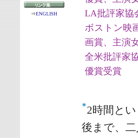
LA批評家
⇒
ENGLISH
ボストン映
画賞、主演
全米批評家
優賞受賞
2時間と
後まで、二