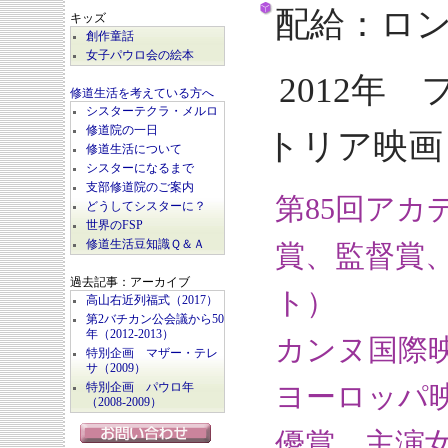
配給：ロ
キッズ
創作童話
女子パウロ会の絵本
2012年
修道生活を考えている方へ
シスターテクラ・メルロ
修道院の一日
トリア映画
修道生活について
シスターになるまで
支部修道院のご案内
第85回アカ
どうしてシスターに？
世界のFSP
修道生活豆知識Ｑ＆Ａ
賞、監督賞
過去記事：アーカイブ
ト）
高山右近列福式（2017）
第2バチカン公会議から50
年（2012-2013）
カンヌ国際
特別企画 マザー・テレ
サ（2009）
ヨーロッパ
特別企画 パウロ年
（2008-2009）
優賞、主演