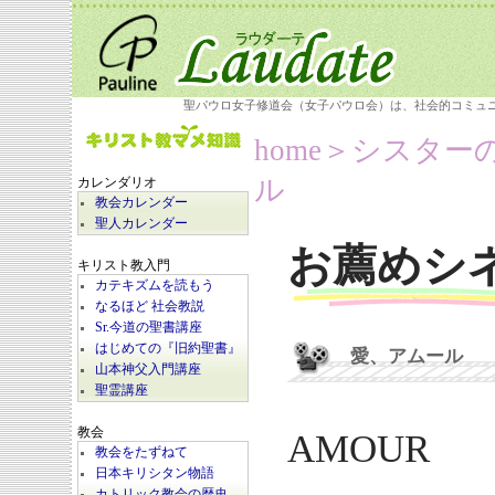
聖パウロ女子修道会（女子パウロ会）は、社会的コミュ
home
＞シスター
ル
カレンダリオ
教会カレンダー
聖人カレンダー
お薦めシ
キリスト教入門
カテキズムを読もう
なるほど 社会教説
Sr.今道の聖書講座
はじめての『旧約聖書』
愛、アムール
山本神父入門講座
聖霊講座
教会
AMOUR
教会をたずねて
日本キリシタン物語
カトリック教会の歴史