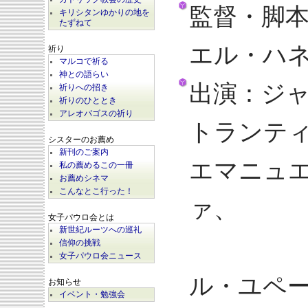
監督・脚
キリシタンゆかりの地を
たずねて
エル・ハ
祈り
マルコで祈る
神との語らい
出演：ジャ
祈りへの招き
祈りのひととき
アレオパゴスの祈り
トランテ
シスターのお薦め
新刊のご案内
エマニュ
私の薦めるこの一冊
お薦めシネマ
こんなとこ行った！
ァ、
女子パウロ会とは
新世紀ルーツへの巡礼
イ
信仰の挑戦
女子パウロ会ニュース
ル・ユペ
お知らせ
イベント・勉強会