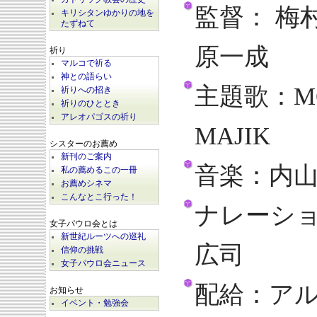
監督： 梅
キリシタンゆかりの地を
たずねて
原一成
祈り
マルコで祈る
神との語らい
主題歌：M
祈りへの招き
祈りのひととき
アレオパゴスの祈り
MAJIK
シスターのお薦め
新刊のご案内
音楽：内
私の薦めるこの一冊
お薦めシネマ
こんなとこ行った！
ナレーシ
女子パウロ会とは
新世紀ルーツへの巡礼
広司
信仰の挑戦
女子パウロ会ニュース
配給：ア
お知らせ
イベント・勉強会