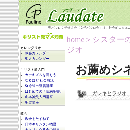
聖パウロ女子修道会（女子パウロ会）は、社会的コミュ
home
＞シスター
ジオ
カレンダリオ
教会カレンダー
聖人カレンダー
お薦めシ
キリスト教入門
カテキズムを読もう
なるほど 社会教説
Sr.今道の聖書講座
はじめての『旧約聖書』
ガレキとラジオ
山本神父入門講座
聖霊講座
教会
教会をたずねて
日本キリシタン物語
カトリック教会の歴史