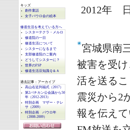
キッズ
2012年 
創作童話
女子パウロ会の絵本
修道生活を考えている方へ
シスターテクラ・メルロ
修道院の一日
修道生活について
宮城県南
シスターになるまで
支部修道院のご案内
どうしてシスターに？
被害を受け、
世界のFSP
修道生活豆知識Ｑ＆Ａ
活を送るこ
過去記事：アーカイブ
高山右近列福式（2017）
第2バチカン公会議から50
震災から2
年（2012-2013）
特別企画 マザー・テレ
サ（2009）
報を伝えて
特別企画 パウロ年
（2008-2009）
FM放送を