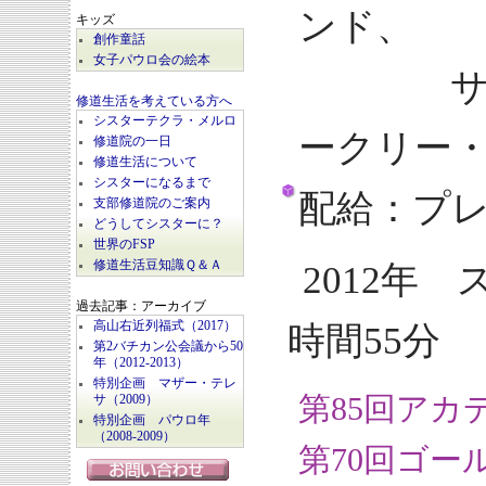
ンド、
キッズ
創作童話
女子パウロ会の絵本
サミュ
修道生活を考えている方へ
シスターテクラ・メルロ
ークリー
修道院の一日
修道生活について
シスターになるまで
配給：プ
支部修道院のご案内
どうしてシスターに？
世界のFSP
修道生活豆知識Ｑ＆Ａ
2012年
過去記事：アーカイブ
高山右近列福式（2017）
時間55分
第2バチカン公会議から50
年（2012-2013）
特別企画 マザー・テレ
第85回ア
サ（2009）
特別企画 パウロ年
（2008-2009）
第70回ゴ