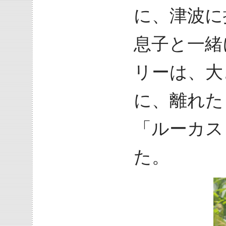
に、津波に
息子と一緒
リーは、大
に、離れた
「ルーカス
た。