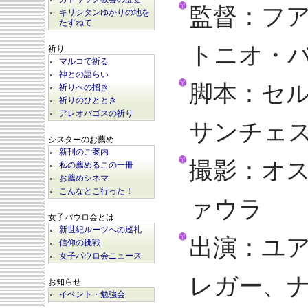
監督：フ
キリシタンゆかりの地を
たずねて
トニオ・
祈り
マルコで祈る
神との語らい
脚本：セル
祈りへの招き
祈りのひととき
アレオパゴスの祈り
サンチェ
シスターのお薦め
新刊のご案内
撮影：オ
私の薦めるこの一冊
お薦めシネマ
こんなとこ行った！
ァウラ
女子パウロ会とは
新世紀ルーツへの巡礼
出演：ユ
信仰の挑戦
女子パウロ会ニュース
レガー、
お知らせ
イベント・勉強会