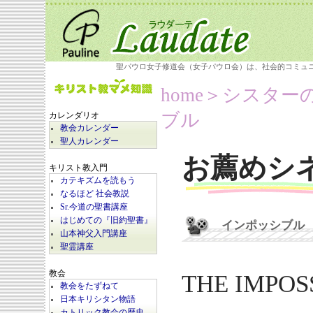
聖パウロ女子修道会（女子パウロ会）は、社会的コミュ
home
＞シスター
ブル
カレンダリオ
教会カレンダー
聖人カレンダー
お薦めシ
キリスト教入門
カテキズムを読もう
なるほど 社会教説
Sr.今道の聖書講座
はじめての『旧約聖書』
インポッシブル
山本神父入門講座
聖霊講座
教会
THE IMPOS
教会をたずねて
日本キリシタン物語
カトリック教会の歴史