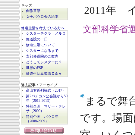
キッズ
2011年
創作童話
女子パウロ会の絵本
文部科学省選
修道生活を考えている方へ
シスターテクラ・メルロ
修道院の一日
修道生活について
シスターになるまで
支部修道院のご案内
どうしてシスターに？
世界のFSP
修道生活豆知識Ｑ＆Ａ
過去記事：アーカイブ
高山右近列福式（2017）
第2バチカン公会議から50
まるで舞
年（2012-2013）
特別企画 マザー・テレ
サ（2009）
です。場面
特別企画 パウロ年
（2008-2009）
室、いくつ