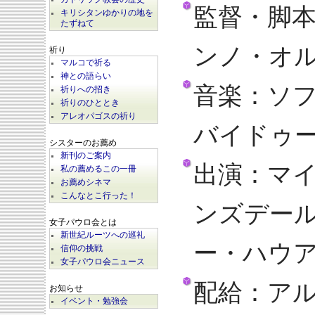
監督・脚本
キリシタンゆかりの地を
たずねて
ンノ・オ
祈り
マルコで祈る
神との語らい
音楽：ソ
祈りへの招き
祈りのひととき
アレオパゴスの祈り
バイドゥ
シスターのお薦め
新刊のご案内
出演：マ
私の薦めるこの一冊
お薦めシネマ
こんなとこ行った！
ンズデー
女子パウロ会とは
新世紀ルーツへの巡礼
ー・ハウ
信仰の挑戦
女子パウロ会ニュース
配給：ア
お知らせ
イベント・勉強会