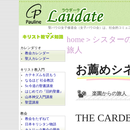
聖パウロ女子修道会（女子パウロ会）は、社会的コミュ
home
＞シスター
旅人
カレンダリオ
教会カレンダー
聖人カレンダー
お薦めシ
キリスト教入門
カテキズムを読もう
なるほど 社会教説
Sr.今道の聖書講座
はじめての『旧約聖書』
楽園からの旅人
山本神父入門講座
聖霊講座
教会
THE CARD
教会をたずねて
日本キリシタン物語
カトリック教会の歴史