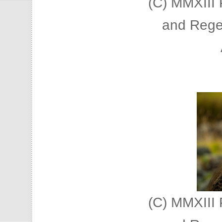
(C) MMXIII 
and Rege
(C) MMXIII 