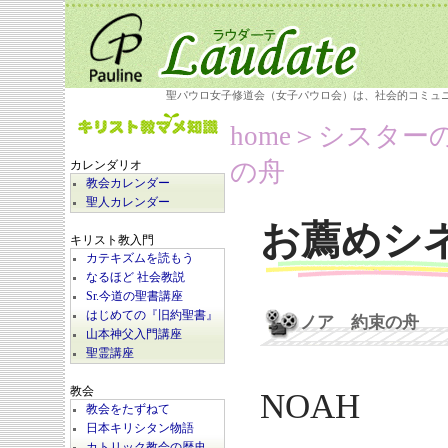
聖パウロ女子修道会（女子パウロ会）は、社会的コミュ
home
＞シスター
の舟
カレンダリオ
教会カレンダー
聖人カレンダー
お薦めシ
キリスト教入門
カテキズムを読もう
なるほど 社会教説
Sr.今道の聖書講座
はじめての『旧約聖書』
ノア 約束の舟
山本神父入門講座
聖霊講座
教会
NOAH
教会をたずねて
日本キリシタン物語
カトリック教会の歴史