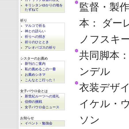
監督・製
キリシタンゆかりの地を
たずねて
本： ダー
祈り
マルコで祈る
神との語らい
ノフスキ
祈りへの招き
祈りのひととき
アレオパゴスの祈り
共同脚本
シスターのお薦め
新刊のご案内
ンデル
私の薦めるこの一冊
お薦めシネマ
こんなとこ行った！
衣装デザ
女子パウロ会とは
新世紀ルーツへの巡礼
イケル・
信仰の挑戦
女子パウロ会ニュース
ソン
お知らせ
イベント・勉強会