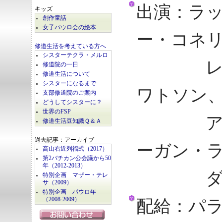
出演：ラ
キッズ
創作童話
女子パウロ会の絵本
ー・コネ
修道生活を考えている方へ
シスターテクラ・メルロ
レイ・
修道院の一日
修道生活について
シスターになるまで
ワトソン
支部修道院のご案内
どうしてシスターに？
世界のFSP
アンソ
修道生活豆知識Ｑ＆Ａ
過去記事：アーカイブ
ーガン・
高山右近列福式（2017）
第2バチカン公会議から50
年（2012-2013）
ダグラ
特別企画 マザー・テレ
サ（2009）
特別企画 パウロ年
（2008-2009）
配給：パラ